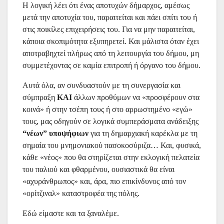
Η λογική λέει ότι ένας αποτυχών δήμαρχος, αμέσως
μετά την αποτυχία του, παραιτείται και πάει σπίτι του ή
στις ποικίλες επιχειρήσεις του. Για να μην παραιτείται,
κάποια σκοπιμότητα εξυπηρετεί. Και μάλιστα όταν έχει
αποτραβηχτεί πλήρως από τη λειτουργία του δήμου, μη
συμμετέχοντας σε καμία επιτροπή ή όργανο του δήμου.
Αυτά όλα, αν συνδυαστούν με τη συνεργασία και
σύμπραξη
ΚΑΙ
άλλων προθύμων να «προσφέρουν στα
κοινά» ή στην τσέπη τους ή στο αρρωστημένο «εγώ»
τους, μας οδηγούν σε λογικά συμπεράσματα ανάδειξης
“νέων” υποψήφιων
για τη δημαρχιακή καρέκλα με τη
σημαία του μνημονιακού πασοκοσύριζα… Και, φυσικά,
κάθε «νέος» που θα στηρίζεται στην εκλογική πελατεία
του παλιού και φθαρμένου, ουσιαστικά θα είναι
«αχυράνθρωπος» και, άρα, πιο επικίνδυνος από τον
«ορίτζιναλ» καταστροφέα της πόλης.
Εδώ είμαστε και τα ξαναλέμε.