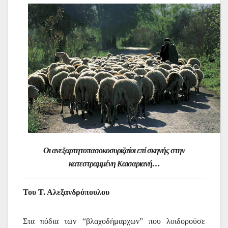
Οι ανεξαρτητοπασοκοσυριζαίοι επί σκηνής στην
κατεστραμμένη Καισαριανή…
Του Τ. Αλεξανδρόπουλου
Στα πόδια των “βλαχοδήμαρχων” που λοιδορούσε