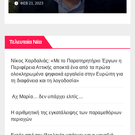
Βοσκόπουλου στην έκθεση
ΦΕΒ 21, 2023
“ΜΙΚΡΑ ΑΣΙΑ: Λάμψη –
Καταστροφή – Ξεριζωμός –
Δημιουργία”
Τελευταία Νέα
Νίκος Χαρδαλιάς: «Με το Παρατηρητήριο Έργων η
Περιφέρεια Αττικής αποκτά ένα από τα πρώτα
ολοκληρωμένα ψηφιακά εργαλεία στην Ευρώπη για
τη διαφάνεια και τη λογοδοσία»
Αχ Μαρία… δεν υπάρχει ελπίς…
Η αριθμητική της εγκατάλειψης των παραμεθόριων
περιοχών