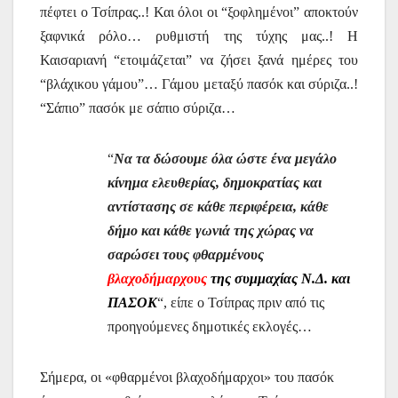
πέφτει ο Τσίπρας..! Και όλοι οι “ξοφλημένοι” αποκτούν
ξαφνικά ρόλο… ρυθμιστή της τύχης μας..! Η
Καισαριανή “ετοιμάζεται” να ζήσει ξανά ημέρες του
“βλάχικου γάμου”… Γάμου μεταξύ πασόκ και σύριζα..!
“Σάπιο” πασόκ με σάπιο σύριζα…
“
Να τα δώσουμε όλα ώστε ένα μεγάλο
κίνημα ελευθερίας, δημοκρατίας και
αντίστασης σε κάθε περιφέρεια, κάθε
δήμο και κάθε γωνιά της χώρας να
σαρώσει τους φθαρμένους
βλαχοδήμαρχους
της συμμαχίας Ν.Δ. και
ΠΑΣΟΚ
“, είπε ο Τσίπρας πριν από τις
προηγούμενες δημοτικές εκλογές…
Σήμερα, οι «φθαρμένοι βλαχοδήμαρχοι» του πασόκ