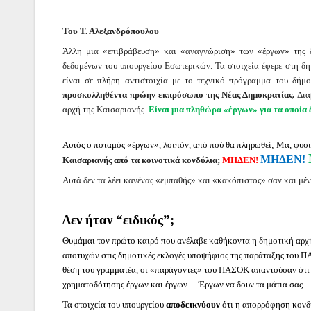
Του Τ. Αλεξανδρόπουλου
Άλλη μια «επιβράβευση» και «αναγνώριση» των «έργων» της δη
δεδομένων του υπουργείου Εσωτερικών. Τα στοιχεία έφερε στη δ
είναι σε πλήρη αντιστοιχία με το τεχνικό πρόγραμμα του δήμ
προσκολληθέντα πρώην εκπρόσωπο της Νέας Δημοκρατίας.
Δια
αρχή της Καισαριανής.
Είναι μια πληθώρα «έργων» για τα οποία 
Αυτός ο ποταμός «έργων», λοιπόν, από πού θα πληρωθεί; Μα, φυ
ΜΗΔΕΝ!
Καισαριανής από τα κοινοτικά κονδύλια;
ΜΗΔΕΝ!
Αυτά δεν τα λέει κανένας «εμπαθής» και «κακόπιστος» σαν και μέν
Δεν ήταν “ειδικός”;
Θυμάμαι τον πρώτο καιρό που ανέλαβε καθήκοντα η δημοτική αρχ
αποτυχών στις δημοτικές εκλογές υποψήφιος της παράταξης του Π
θέση του γραμματέα, οι «παράγοντες» του ΠΑΣΟΚ απαντούσαν ότι 
χρηματοδότησης έργων και έργων… Έργων να δουν τα μάτια σας
Τα στοιχεία του υπουργείου
αποδεικνύουν
ότι η απορρόφηση κονδυ