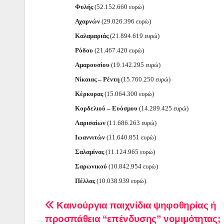
Φυλής
(52.152.660 ευρώ)
Αχαρνών
(29.026.396 ευρώ)
Καλαμαριάς
(21.894.619 ευρώ)
Ρόδου
(21.467.420 ευρώ)
Αμαρουσίου
(19.142.295 ευρώ)
Νίκαιας – Ρέντη
(15.760.250 ευρώ)
Κέρκυρας
(15.064.300 ευρώ)
Κορδελιού – Ευόσμου
(14.289.425 ευρώ)
Λαρισαίων
(11.686.263 ευρώ)
Ιωαννιτών
(11.640.851 ευρώ)
Σαλαμίνας
(11.124.965 ευρώ)
Σαρωνικού
(10.842.954 ευρώ)
Πέλλας
(10.038.939 ευρώ).
Πλοήγηση
Καινούργια παιχνίδια ψηφοθηρίας ή
προσπάθεια “επένδυσης” νομιμότητας;