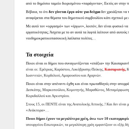
από το δημόσιο ταμείο διορισμένου «παράγοντα»; Εκτός αν στην 
Βέβαια, το ότι
δεν γίνεται έργο ούτε για δείγμα
δεν χρειάζεται να
αναφέρεται στα θέματα του δημοτικού συμβουλίου κάτι σχετικό με 
Με αυτό τον «οργασμό» των «έργων», λοιπόν, δεν είναι φυσικό να 
εργατικότητας; Άσχετα με το αν αυτά τα λεφτά λείπουν από αυτούς
νεοδημοκρατικοπασοκική λαίλαπα πολίτες…
Τα στοιχεία
Ποιοι είναι οι δήμοι που συναγωνίζονται «επάξια» την Καισαρια
είναι οι: Ερέτριας, Καρύστου, Λυκόβρυσης-Πεύκης,
Καισαριανής,
Κ
Ιωαννιτών, Κορδελιού, Αμαρουσίου και Αχαρνών.
Ποιοι είναι στην απέναντι όχθη και είναι πρωταθλητές στην απορ
Δεσκάτης, Μαρκοπούλου, Κομοτηνής, Μαραθώνος, Μεταμόρφωσης. Λ
Κορυδαλλού και Αγκιστρίου.
Στους 15, οι ΠΕΝΤΕ είναι της Ανατολικής Αττικής..! Και δεν είναι
«Ανάκτορα»…
Ποιοι δήμοι έχουν τα μεγαλύτερα χρέη, άνω των 10 εκατομμυρ
υπουργείου Εσωτερικών, τα μεγαλύτερη χρέη εμφανίζουν οι εξής δή