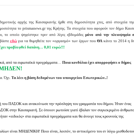
μοτικής αρχής της Καισαριανής ήρθε στη δημοσιότητα χτες, από στοιχεία τη
ημοσιότητα το prismanews.gr της Κρήτης. Τα στοιχεία που αφορούν τον δήμο Καισ
ου, το οποίο ψηφίστηκε πριν από λίγες εβδομάδες
μόνο από την πλειοψηφία 
βάστε
εδώ
για να θυμηθείτε τον «οργασμό» των έργων που
ΘΑ
κάνει το 2014 η δ
έχει προβλεφθεί δαπάνη… 0,01 ευρώ!!!
σικά, από τα ευρωπαϊκά προγράμματα…
Ποια κονδύλια έχει απορροφήσει ο δήμος
ΜΗΔΕΝ!
α. Όχι.
Τα λέει η βάση δεδομένων του υπουργείου Εσωτερικών..!
ή του ΠΑΣΟΚ και ανακοίνωσε την πρόσληψη του γραμματέα του δήμου. Ήταν ένας
ΑΣΟΚ στην Καισαριανή. Σε όποιον ρωτούσε γιατί έβαλαν τον συγκεκριμένο άνθρωπ
ήταν «ειδικός» στα ευρωπαϊκά προγράμματα και θα άνοιγε τους κρουνούς της
…
λίων είναι ΜΗΔΕΝΙΚΗ! Ποιο είναι, λοιπόν, το αντικείμενο του εν λόγω μισθοδοτο