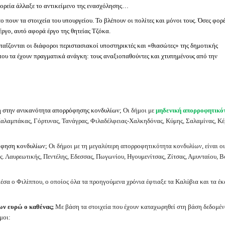
πορεία άλλαξε το αντικείμενο της ενασχόλησης…
 το πουν τα στοιχεία του υπουργείου. Το βλέπουν οι πολίτες και μόνοι τους. Όσες φορ
έργο, αυτό αφορά έργο της θητείας Τζόκα.
ταΐζονται οι διάφοροι περιστασιακοί υποστηρικτές και «θιασώτες» της δημοτικής
 που τα έχουν πραγματικά ανάγκη: τους αναξιοπαθούντες και χτυπημένους από την
νή στην ανικανότητα απορρόφησης κονδυλίων;
Οι δήμοι με
μηδενική απορροφητικό
αλαμπάκας, Γόρτυνας, Τανάγρας, Φιλαδέλφειας-Χαλκηδόνας, Κύμης, Σαλαμίνας, Κέ
ρόφηση κονδυλίων;
Οι δήμοι με τη μεγαλύτερη απορροφητικότητα κονδυλίων, είναι οι
αυρεωτικής, Πεντέλης, Εδεσσας, Πωγωνίου, Ηγουμενίτσας, Ζίτσας, Αμυνταίου, Β
 μέσα ο Φιλίππου, ο οποίος όλα τα προηγούμενα χρόνια έφτιαξε τα Καλύβια και τα έκ
ίων ευρώ ο καθένας;
Με βάση τα στοιχεία που έχουν καταχωρηθεί στη βάση δεδομέ
μοι: