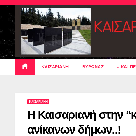
Skip
to
content
ΚΑΙΣΑΡΙΑΝΗ
ΒΥΡΩΝΑΣ
…ΚΑΙ ΠΕ
ΚΑΙΣΑΡΙΑΝΗ
Η Καισαριανή στην “
ανίκανων δήμων..!