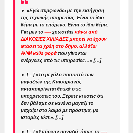
►
«
Εγώ συμφωνάω με την εισήγηση
της τεχνικής υπηρεσίας. Είναι το ίδιο
θέμα με το επόμενο. Είναι το ίδιο θέμα.
Για μεν το
—-
χρωστάει
πάνω από
ΔΙΑΚΟΣΙΕΣ ΧΙΛΙΑΔΕΣ
μπορεί να έχουν
φτάσει τα χρέη στο δήμο, αλλάζει
ΑΦΜ κάθε φορά
που γίνονται
ενέργειες από τις υπηρεσίες…»
[…]
►
[…]
«Το μεγάλο ποσοστό των
μαγαζιών της Καισαριανής
ανταποκρίνεται θετικά στις
υποχρεώσεις του. Ξέρετε κι εσείς ότι
δεν βάλαμε σε κανένα μαγαζί το
μαχαίρι στο λαιμό με πρόστιμα, με
ιστορίες κλπ.».
[…]
►
[…]
«Υπήρχαν μαγαζιά, όπως το
—-