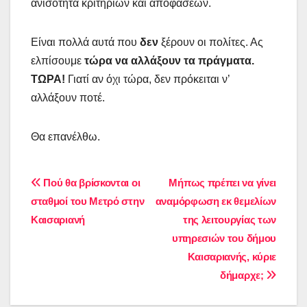
ανισότητα κριτηρίων και αποφάσεων.
Είναι πολλά αυτά που
δεν
ξέρουν οι πολίτες. Ας
ελπίσουμε
τώρα να αλλάξουν τα πράγματα.
ΤΩΡΑ!
Γιατί αν όχι τώρα, δεν πρόκειται ν’
αλλάξουν ποτέ.
Θα επανέλθω.
Πλοήγηση
Πού θα βρίσκονται οι
Μήπως πρέπει να γίνει
σταθμοί του Μετρό στην
αναμόρφωση εκ θεμελίων
άρθρων
Καισαριανή
της λειτουργίας των
υπηρεσιών του δήμου
Καισαριανής, κύριε
δήμαρχε;