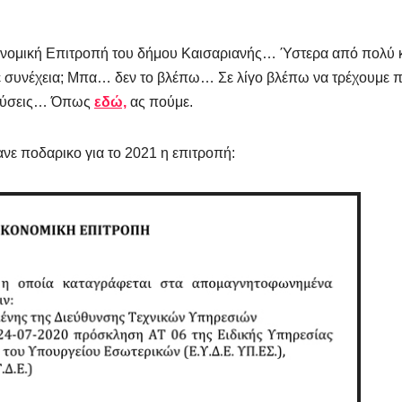
ικονομική Επιτροπή του δήμου Καισαριανής… Ύστερα από πολύ 
ε συνέχεια; Μπα… δεν το βλέπω… Σε λίγο βλέπω να τρέχουμε π
ι λύσεις… Όπως
εδώ,
ας πούμε.
νε ποδαρικο για το 2021 η επιτροπή: