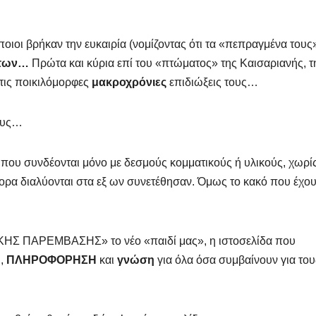
οιοι βρήκαν την ευκαιρία (νομίζοντας ότι τα «πεπραγμένα τους
άτων…
Πρώτα και κύρια επί του «πτώματος» της Καισαριανής, τ
τις ποικιλόμορφες
μακροχρόνιες
επιδιώξεις τους…
λους…
α που συνδέονται μόνο με δεσμούς κομματικούς ή υλικούς, χωρί
ορα διαλύονται στα εξ ων συνετέθησαν. Όμως το κακό που έχο
ΙΚΗΣ ΠΑΡΕΜΒΑΣΗΣ» το νέο «παιδί μας», η ιστοσελίδα που
η
,
ΠΛΗΡΟΦΟΡΗΣΗ
και
γνώση
για όλα όσα συμβαίνουν για του