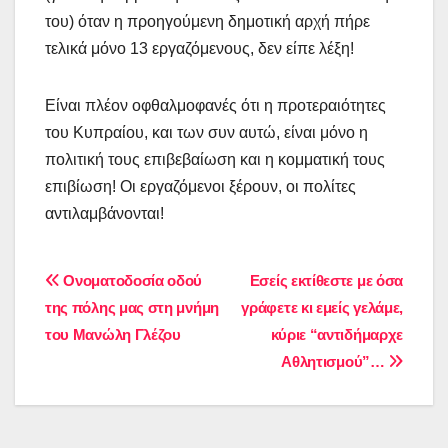
του) όταν η προηγούμενη δημοτική αρχή πήρε
τελικά μόνο 13 εργαζόμενους, δεν είπε λέξη!
Είναι πλέον οφθαλμοφανές ότι η προτεραιότητες
του Κυπραίου, και των συν αυτώ, είναι μόνο η
πολιτική τους επιβεβαίωση και η κομματική τους
επιβίωση! Οι εργαζόμενοι ξέρουν, οι πολίτες
αντιλαμβάνονται!
Πλοήγηση
Ονοματοδοσία οδού
Eσείς εκτίθεστε με όσα
της πόλης μας στη μνήμη
γράφετε κι εμείς γελάμε,
άρθρων
του Μανώλη Γλέζου
κύριε “αντιδήμαρχε
Αθλητισμού”…