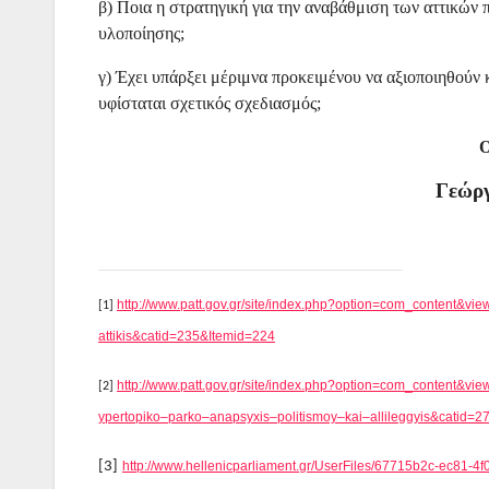
β) Ποια η στρατηγική για την αναβάθμιση των αττικών 
υλοποίησης;
γ) Έχει υπάρξει μέριμνα προκειμένου να αξιοποιηθούν κο
υφίσταται σχετικός σχεδιασμός;
Ο
Γεώργ
http://www.patt.gov.gr/site/index.php?option=com_content&view=
[1]
attikis&catid=235&Itemid=224
http
://
www
.
patt
.
gov
.
gr
/
site
/
index
.
php
?
option
=
com
_
content
&
vie
[2]
ypertopiko
–
parko
–
anapsyxis
–
politismoy
–
kai
–
allileggyis
&
catid
=2
[3]
http://www.hellenicparliament.gr/UserFiles/67715b2c-ec81-