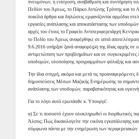
πνευμόνων, η ενίσχυση, αναβάθμιση και συντήρηση το
Πεδίον του Άρεως, το Πάρκο Αντώνης Τρίτσης και το Α
ποικίλα άρθρα και δηλώσεις εμφανίζονται αρμόδια στελ
εργασίες ανάπλασης και αποκατάστασης των υποδομών 
αρχές του έτους το Γραφείο Αντιπεριφερειάρχη Κεντρ
το Πεδίο του Άρεως αναφέρθηκε σε απτά αποτελέσματα 
9.6.2016 υπήρξαν ξανά αναφορές
της ίδιας αρχής σε
[4]
αντιμετώπιση των προβλημάτων και σε συγκεκριμένες 
υποδομών, υλοποίησης προγραμμάτων φύλαξης και ασφ
Την ίδια στιγμή, ακόμα και μετά τις προαναφερόμενες
δημοσιεύσεις Μέσων Μαζικής Ενημέρωσης τα σημαντικ
ανάπλασης των υποδομών, παραβατικότητας και υγιεινή
Για το λόγο αυτό ερωτάσθε κ. Υπουργέ:
α) Σε τι ποσοστό έχουν ολοκληρωθεί οι διορθωτικές π
Άλσος; Πως δικαιολογείτε την εικόνα εγκατάλειψης κα
σύμφωνα πάντα με την ενημέρωση των περιφερειακών