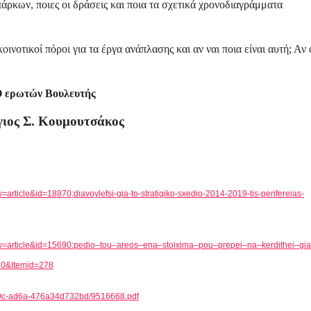
πάρκων, ποιες οι δράσεις και ποια τα σχετικά χρονοδιαγράμματα
ινοτικοί πόροι για τα έργα ανάπλασης και αν ναι ποια είναι αυτή; Αν 
 ερωτών Βουλευτής
ιος Σ. Κουμουτσάκος
article&id=18870;diavoylefsi-gia-to-stratigiko-sxedio-2014-2019-tis-perifereias-
w
=
article
&
id
=15690:
pedio
–
tou
–
areos
–
ena
–
stoixima
–
pou
–
prepei
–
na
–
kerdithei
–
gia
70&
Itemid
=278
4f0c-ad6a-476a34d732bd/9516668.pdf