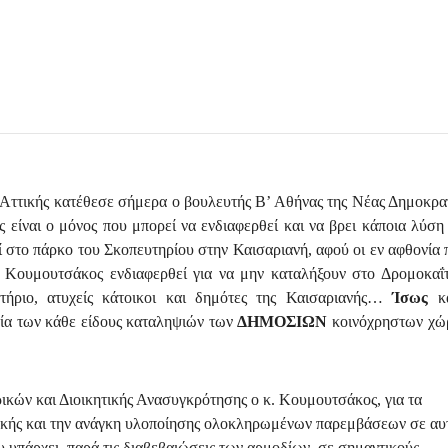
 Αττικής κατέθεσε σήμερα ο βουλευτής Β’ Αθήνας της Νέας Δημοκρατ
ς είναι ο μόνος που μπορεί να ενδιαφερθεί και να βρει κάποια λύση 
εί στο πάρκο του Σκοπευτηρίου στην Καισαριανή, αφού οι εν αφθονία 
. Κουμουτσάκος ενδιαφερθεί για να μην καταλήξουν στο Δρομοκαΐτ
τήριο, ατυχείς κάτοικοι και δημότες της Καισαριανής…
Ίσως
κ
χία των κάθε είδους καταληψιών των
ΔΗΜΟΣΙΩΝ
κοινόχρηστων χ
κών και Διοικητικής Ανασυγκρότησης ο κ. Κουμουτσάκος, για τα
ικής και την ανάγκη υλοποίησης ολοκληρωμένων παρεμβάσεων σε αυ
υ υπάρχει, παρά τις διαβεβαιώσεις των αρμοδίων, σε σημαντικούς