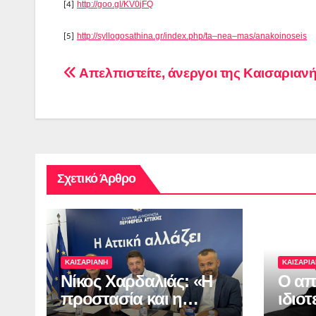
http
://
goo
.
gl
/
KV
0
jFQ
[4]
http
://
syllogosathina
.
gr
/
index
.
php
/
ta
–
nea
–
mas
/
anakoinoseis
[5]
Πλοήγηση
Απελπιστείτε, άνεργοι της Καισαριανής
άρθρων
Σχετικό Άρθρο
ΚΑΙΣΑΡΙΑΝΗ
ΚΑΙΣΑΡΙ
Νίκος Χαρδαλιάς: «Η
Ο απ
προστασία και η
ιδιο