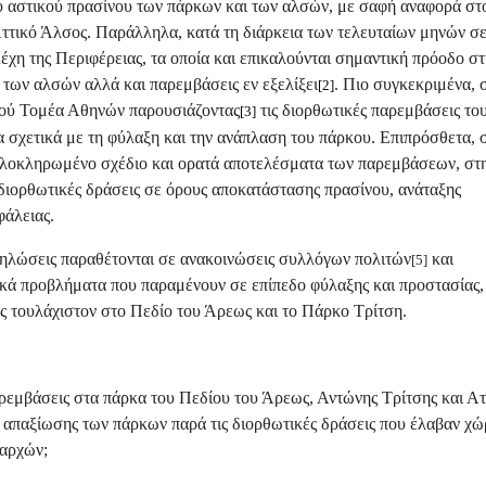
υ αστικού πρασίνου των πάρκων και των αλσών, με σαφή αναφορά στ
ττικό Άλσος. Παράλληλα, κατά τη διάρκεια των τελευταίων μηνών σ
έχη της Περιφέρειας, τα οποία και επικαλούνται σημαντική πρόοδο στ
των αλσών αλλά και παρεμβάσεις εν εξελίξει
. Πιο συγκεκριμένα, σ
[2]
ικού Τομέα Αθηνών παρουσιάζοντας
τις διορθωτικές παρεμβάσεις του
[3]
σχετικά με τη φύλαξη και την ανάπλαση του πάρκου. Επιπρόσθετα, σ
 ολοκληρωμένο σχέδιο και ορατά αποτελέσματα των παρεμβάσεων, στ
διορθωτικές δράσεις σε όρους αποκατάστασης πρασίνου, ανάταξης
άλειας.
 δηλώσεις παραθέτονται σε ανακοινώσεις συλλόγων πολιτών
και
[5]
ά προβλήματα που παραμένουν σε επίπεδο φύλαξης και προστασίας,
ς τουλάχιστον στο Πεδίο του Άρεως και το Πάρκο Τρίτση.
αρεμβάσεις στα πάρκα του Πεδίου του Άρεως, Αντώνης Τρίτσης και Ατ
ι απαξίωσης των πάρκων παρά τις διορθωτικές δράσεις που έλαβαν χ
 αρχών;