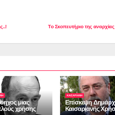
..!
Το Σκοπευτήριο της αναρχί
ΑΝΗ
ΚΑΙΣΑΡΙΑΝΗ
όηχος μιας
Επίσκεψη Δημάρχ
τελούς χρήσης
Καισαριανής Χρή