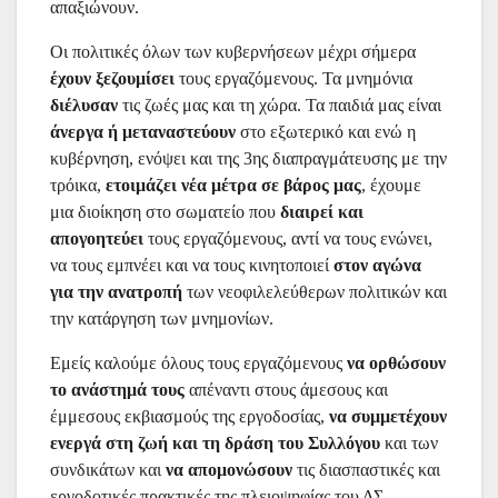
απαξιώνουν.
Οι πολιτικές όλων των κυβερνήσεων μέχρι σήμερα
έχουν ξεζουμίσει
τους εργαζόμενους.
Τα μνημόνια
διέλυσαν
τις ζωές μας και τη χώρα. Τα παιδιά μας είναι
άνεργα ή μεταναστεύουν
στο εξωτερικό και ενώ η
κυβέρνηση, ενόψει και της 3ης διαπραγμάτευσης με την
τρόικα,
ετοιμάζει νέα μέτρα σε βάρος μας
, έχουμε
μια διοίκηση στο σωματείο που
διαιρεί και
απογοητεύει
τους εργαζόμενους, αντί να τους ενώνει,
να τους εμπνέει και να
τους κινητοποιεί
στον αγώνα
για την ανατροπή
των νεοφιλελεύθερων πολιτικών και
την κατάργηση των μνημονίων.
Εμείς καλούμε όλους τους εργαζόμενους
να ορθώσουν
το ανάστημά τους
απέναντι στους άμεσους και
έμμεσους εκβιασμούς της εργοδοσίας,
να συμμετέχουν
ενεργά στη ζωή και τη δράση του Συλλόγου
και των
συνδικάτων και
να απομονώσουν
τις διασπαστικές και
εργοδοτικές πρακτικές της πλειοψηφίας του ΔΣ.