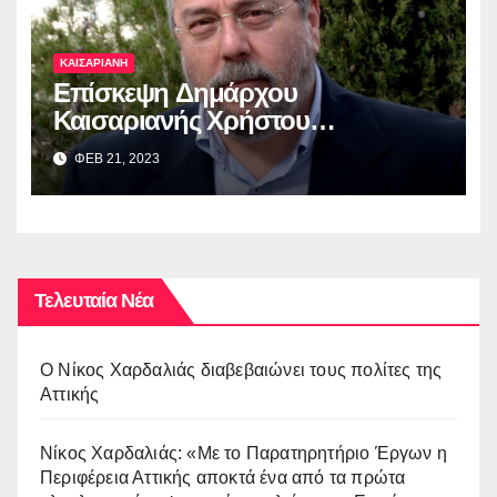
ΚΑΙΣΑΡΙΑΝΗ
Επίσκεψη Δημάρχου
Καισαριανής Χρήστου
Βοσκόπουλου στην έκθεση
ΦΕΒ 21, 2023
“ΜΙΚΡΑ ΑΣΙΑ: Λάμψη –
Καταστροφή – Ξεριζωμός –
Δημιουργία”
Τελευταία Νέα
O Νίκος Χαρδαλιάς διαβεβαιώνει τους πολίτες της
Αττικής
Νίκος Χαρδαλιάς: «Με το Παρατηρητήριο Έργων η
Περιφέρεια Αττικής αποκτά ένα από τα πρώτα