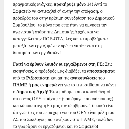
πραγματικές ανάγκες,
προκήρυξε μόνο 14!
Αντί το
Σωματείο να αντιταχθεί σ’ αυτήν την απόφαση, ο
πρόεδρός του στην κρίσιμη συνεδρίαση του Δημοτικού
Συμβουλίου, το μόνο που είπε ήταν να υμνήσει την
αγωνιστική στάση της Δημοτικής Αρχής και να
καταγγείλει την ΠΟΕ-ΟΤΑ, λες και τα προβλήματα
μεταξύ των εργαζομένων πρέπει να τίθενται στη
διαιτησία των εργοδοτών!
Γιατί να έρθουν λοιπόν οι εργαζόμενοι στη ΓΣ;
Στις
εισηγήσεις, ο πρόεδρός μας διαβάζει τα
αποσπάσματα
από το
Ριζοσπάστη
και απ’ τις
ανακοινώσεις
του
ΠΑΜΕ
ή
μας
ενημερώνει
για το τι προτίθεται να κάνει
η
Δημοτική
Αρχή
! Έτσι μάθαμε και οι κοινοί θνητοί
ότι ο νέος ΟΕΥ φτιάχτηκε (πού άραγε και από ποιους;)
και κάποια στιγμή θα μας τον σερβίρουν. Το κακό είναι
ότι γνώστες του περιεχομένου του ΟΕΥ είναι μέλη του
ΔΣ του Συλλόγου, που ανήκουν στο ΠΑΜΕ, αλλά δεν
το γνωρίζουν οι εργαζόμενοι και το Σωματείο!