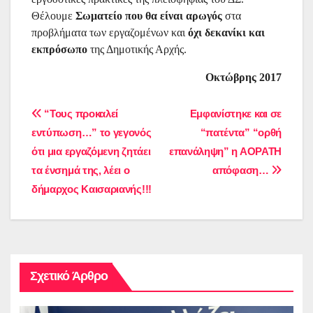
Θέλουμε
Σ
ωματείο που θα είναι αρωγός
στα
προβλήματα των εργαζομένων και
όχι δεκανίκι και
εκπρόσωπο
της Δημοτικής Αρχής.
Οκτώβρης 2017
Πλοήγηση
“Τους προκαλεί
Εμφανίστηκε και σε
εντύπωση…” το γεγονός
“πατέντα” “ορθή
άρθρων
ότι μια εργαζόμενη ζητάει
επανάληψη” η ΑΟΡΑΤΗ
τα ένσημά της, λέει ο
απόφαση…
δήμαρχος Καισαριανής!!!
Σχετικό Άρθρο