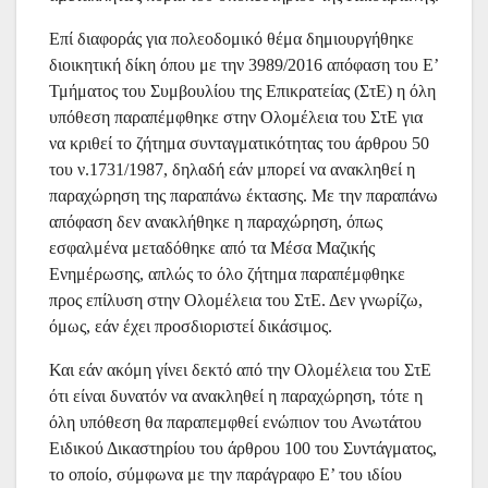
Επί διαφοράς για πολεοδομικό θέμα δημιουργήθηκε
διοικητική δίκη όπου με την 3989/2016 απόφαση του Ε’
Τμήματος του Συμβουλίου της Επικρατείας (ΣτΕ) η όλη
υπόθεση παραπέμφθηκε στην Ολομέλεια του ΣτΕ για
να κριθεί το ζήτημα συνταγματικότητας του άρθρου 50
του ν.1731/1987, δηλαδή εάν μπορεί να ανακληθεί η
παραχώρηση της παραπάνω έκτασης. Με την παραπάνω
απόφαση δεν ανακλήθηκε η παραχώρηση, όπως
εσφαλμένα μεταδόθηκε από τα Μέσα Μαζικής
Ενημέρωσης, απλώς το όλο ζήτημα παραπέμφθηκε
προς επίλυση στην Ολομέλεια του ΣτΕ. Δεν γνωρίζω,
όμως, εάν έχει προσδιοριστεί δικάσιμος.
Και εάν ακόμη γίνει δεκτό από την Ολομέλεια του ΣτΕ
ότι είναι δυνατόν να ανακληθεί η παραχώρηση, τότε η
όλη υπόθεση θα παραπεμφθεί ενώπιον του Ανωτάτου
Ειδικού Δικαστηρίου του άρθρου 100 του Συντάγματος,
το οποίο, σύμφωνα με την παράγραφο Ε’ του ιδίου