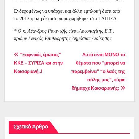
Ενδεχομένως να υπάρχει και άλλη εμπλοκή διότι από
το 2013 η όλη έκταση παραχωρήθηκε στο ΤΑΙΠΕΔ.
* Ο κ. Λέανδρος Ρακιντζής είναι Αρεοπαγίτης Ε.Τ.,
πρώην Γενικός Επιθεωρητής Δημόσιας Διοίκησης
Πλοήγηση
“Ξαφνικός έρωτας”
Αυτά είναι ΜΟΝΟ τα
ΚΚΕ – ΣΥΡΙΖΑ και στην
θέματα που “μπορεί να
άρθρων
Καισαριανή..!
παρεμβαίνει” “ο λαός της
πόλης μας”, κύριε
δήμαρχε Καισαριανής;
Σχετικό Άρθρο