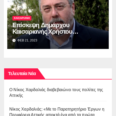
ΚΑΙΣΑΡΙΑΝΗ
Επίσκεψη Δημάρχου
Καισαριανής Χρήστου
Βοσκόπουλου στην έκθεση
ΦΕΒ 21, 2023
“ΜΙΚΡΑ ΑΣΙΑ: Λάμψη –
Καταστροφή – Ξεριζωμός –
Δημιουργία”
Τελευταία Νέα
O Νίκος Χαρδαλιάς διαβεβαιώνει τους πολίτες της
Αττικής
Νίκος Χαρδαλιάς: «Με το Παρατηρητήριο Έργων η
Περιφέρεια Αττικής αποκτά ένα από τα πρώτα