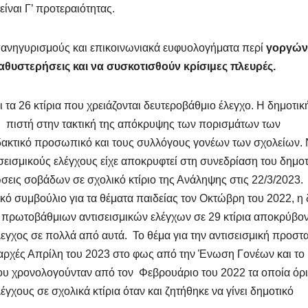
είναι Γ’ προτεραιότητας.
 πανηγυρισμούς και επικοινωνιακά ευφυολογήματα περί
γοργών
αθυστερήσεις και να συσκοτισθούν κρίσιμες πλευρές.
 τα 26 κτίρια που χρειάζονται δευτεροβάθμιο έλεγχο. Η δημοτικ
τά, πιστή στην τακτική της απόκρυψης των πορισμάτων των
ακτικό προσωπικό και τους συλλόγους γονέων των σχολείων.
εισμικούς ελέγχους είχε αποκρυφτεί στη συνεδρίαση του δημο
ώσεις σοβάδων σε σχολικό κτίριο της Ανάληψης στις 22/3/2023.
ό συμβούλιο για τα θέματα παιδείας τον Οκτώβρη του 2022, η 
 πρωτοβάθμιων αντισεισμικών ελέγχων σε 29 κτίρια αποκρύβο
έλεγχος σε πολλά από αυτά. Το θέμα για την αντισεισμική προστ
αρχές Απρίλη του 2023 στο φως από την Ένωση Γονέων και το
υ χρονολογούνταν από τον Φεβρουάριο του 2022 τα οποία όρι
γχους σε σχολικά κτίρια όταν και ζητήθηκε να γίνει δημοτικό