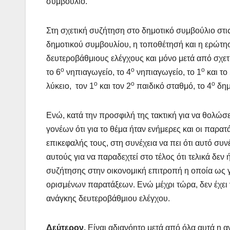
συμβούλιο.
Στη σχετική συζήτηση στο δημοτικό συμβούλιο στι
δημοτικού συμβουλίου, η τοποθέτησή και η ερώτησ
δευτεροβάθμιους ελέγχους και μόνο μετά από σχετ
ο
ο
ο
το 6
νηπιαγωγείο, το 4
νηπιαγωγείο, το 1
και το
ο
ο
ο
λύκειο, τον 1
και τον 2
παιδικό σταθμό, το 4
δημο
Ενώ, κατά την προσφιλή της τακτική για να θολώσει
γονέων ότι για το θέμα ήταν ενήμερες και οι παρατά
επικεφαλής τους, στη συνέχεια να πει ότι αυτό συν
αυτούς για να παραδεχτεί στο τέλος ότι τελικά δε
συζήτησης στην οικονομική επιτροπή η οποία ως 
ορισμένων παρατάξεων. Ενώ μέχρι τώρα, δεν έχει 
ανάγκης δευτεροβάθμιου ελέγχου.
Δεύτερον.
Είναι αδιανόητο μετά από όλα αυτά η α