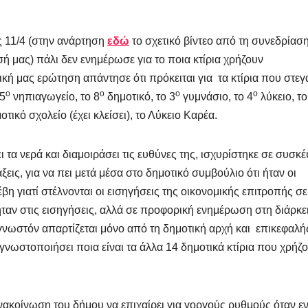
ς 11/4 (στην ανάρτηση
εδώ
το σχετικό βίντεο από τη συνεδρίασ
ή μας) πάλι δεν ενημέρωσε για το ποια κτίρια χρήζουν
ική μας ερώτηση απάντησε ότι πρόκειται για τα κτίρια που στεγ
ο
ο
ο
ο
 5
νηπιαγωγείο, το 8
δημοτικό, το 3
γυμνάσιο, το 4
λύκειο, το
τικό σχολείο (έχει κλείσει), το Λύκειο Καρέα.
 τα νερά και διαμοιράσει τις ευθύνες της, ισχυρίστηκε σε συσκέ
ξεις, για να πει μετά μέσα στο δημοτικό συμβούλιο ότι ήταν οι
έβη γιατί στέλνονται οι εισηγήσεις της οικονομικής επιτροπής σε
ν ήταν στις εισηγήσεις, αλλά σε προφορική ενημέρωση στη διάρκ
γνωστόν απαρτίζεται μόνο από τη δημοτική αρχή και επικεφαλή
γνωστοποιήσει ποια είναι τα άλλα 14 δημοτικά κτίρια που χρήζ
νακοίνωση του δήμου να επιχαίρει για γοργούς ρυθμούς όταν ε