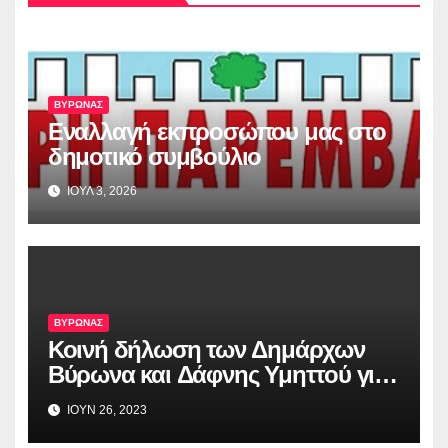
ΒΥΡΩΝΑΣ
Εναλλαγή εκπροσώπου μας στο
δημοτικό συμβούλιο
ΙΟΥΛ 3, 2026
ΒΥΡΩΝΑΣ
Κοινή δήλωση των Δημάρχων
Βύρωνα και Δάφνης Υμηττού για
την απόφαση του Αρείου Πάγου,
ΙΟΥΝ 26, 2023
σχετικά με το Λόφο Κοπανά