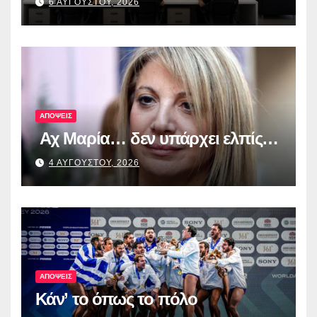
6 ΑΥΓΟΥΣΤΟΥ, 2026
από τα πρώτα ολοκληρωμένα
ψηφιακά εργαλεία στην Ευρώπη
για τη διαφάνεια και τη
λογοδοσία»
ΑΠΟΨΕΙΣ
Αχ Μαρία… δεν υπάρχει ελπίς…
4 ΑΥΓΟΥΣΤΟΥ, 2026
ΑΠΟΨΕΙΣ
Κάν’ το όπως το πόλο