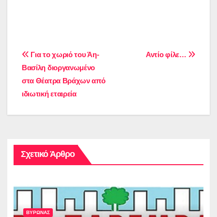
Πλοήγηση
Για το χωριό του Άη-
Αντίο φίλε…
Βασίλη διοργανωμένο
άρθρων
στα Θέατρα Βράχων από
ιδιωτική εταιρεία
Σχετικό Άρθρο
ΒΥΡΩΝΑΣ