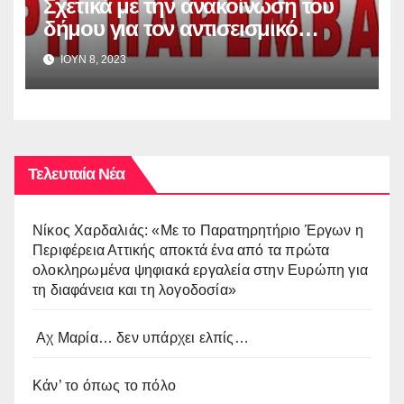
Σχετικά με την ανακοίνωση του
δήμου για τον αντισεισμικό
έλεγχο των σχολικών κτιρίων
ΙΟΥΝ 8, 2023
Τελευταία Νέα
Νίκος Χαρδαλιάς: «Με το Παρατηρητήριο Έργων η
Περιφέρεια Αττικής αποκτά ένα από τα πρώτα
ολοκληρωμένα ψηφιακά εργαλεία στην Ευρώπη για
τη διαφάνεια και τη λογοδοσία»
Αχ Μαρία… δεν υπάρχει ελπίς…
Κάν’ το όπως το πόλο