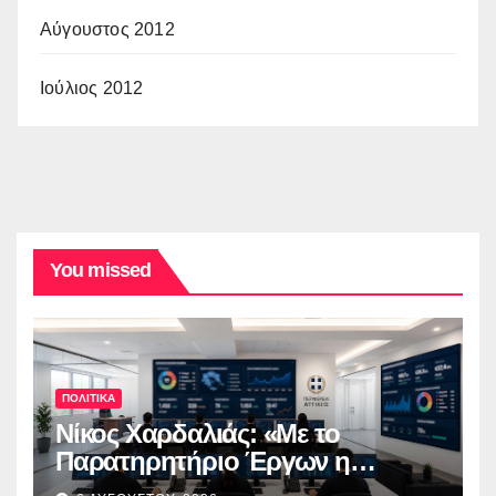
Αύγουστος 2012
Ιούλιος 2012
You missed
ΠΟΛΙΤΙΚΑ
Νίκος Χαρδαλιάς: «Με το
Παρατηρητήριο Έργων η
Περιφέρεια Αττικής αποκτά ένα