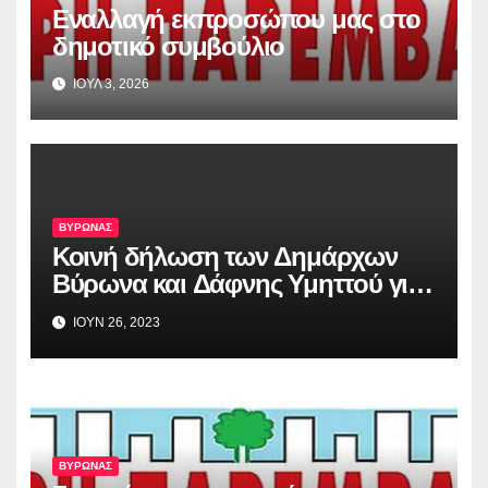
Εναλλαγή εκπροσώπου μας στο
δημοτικό συμβούλιο
ΙΟΥΛ 3, 2026
ΒΥΡΩΝΑΣ
Κοινή δήλωση των Δημάρχων
Βύρωνα και Δάφνης Υμηττού για
την απόφαση του Αρείου Πάγου,
ΙΟΥΝ 26, 2023
σχετικά με το Λόφο Κοπανά
ΒΥΡΩΝΑΣ