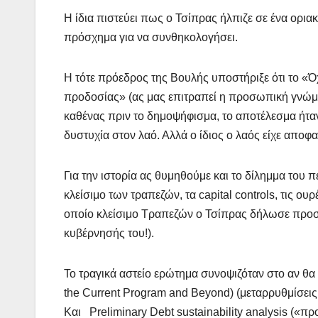
Η ίδια πιστεύει πως ο Τσίπρας ήλπιζε σε ένα ορι
πρόσχημα για να συνθηκολογήσει.
Η τότε πρόεδρος της Βουλής υποστήριξε ότι το «Όχι
προδοσίας» (ας μας επιτραπεί η προσωπική γνώμη. 
καθένας πριν το δημοψήφισμα, το αποτέλεσμα ήταν
δυστυχία στον λαό. Αλλά ο ίδιος ο λαός είχε αποφ
Για την ιστορία ας θυμηθούμε και το δίλημμα του
κλείσιμο των τραπεζών, τα capital controls, τις ουρ
οποίο κλείσιμο Τραπεζών ο Τσίπρας δήλωσε προσφ
κυβέρνησής του!).
Το τραγικά αστείο ερώτημα συνοψιζόταν στο αν θα 
the Current Program and Beyond) (μεταρρυθμίσεις
Και Preliminary Debt sustainability analysis («π