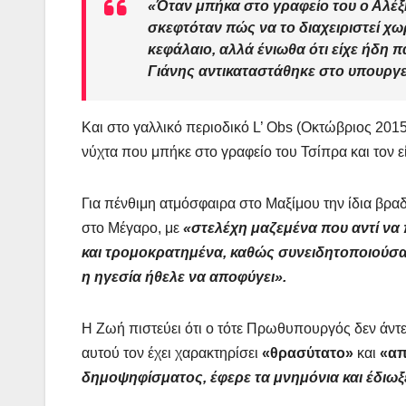
«Όταν μπήκα στο γραφείο του ο Αλέξη
σκεφτόταν πώς να το διαχειριστεί χωρ
κεφάλαιο, αλλά ένιωθα ότι είχε ήδη
Γιάνης αντικαταστάθηκε στο υπουργε
Και στο γαλλικό περιοδικό L’ Obs (Οκτώβριος 2015)
νύχτα που μπήκε στο γραφείο του Τσίπρα και τον 
Για πένθιμη ατμόσφαιρα στο Μαξίμου την ίδια βραδ
στο Μέγαρο, με
«στελέχη μαζεμένα που αντί να
και τρομοκρατημένα, καθώς συνειδητοποιούσαν 
η ηγεσία ήθελε να αποφύγει».
Η Ζωή πιστεύει ότι ο τότε Πρωθυπουργός δεν άντεξ
αυτού τον έχει χαρακτηρίσει
«θρασύτατο»
και
«απ
δημοψηφίσματος, έφερε τα μνημόνια και έδιωξ