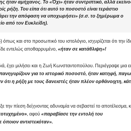
ς ήταν αμήχανος. Το «Όχι» ήταν συντριπτικό, αλλά εκείνο
ίς ρήξη. Του είπα ότι αυτό το ποσοστό είναι τεράστιο
 πάρει την απόφαση να υποχωρήσει»
(σ.σ. το ξημέρωμα ο
ίο από τον Ευκλείδη).
 όπως και στο προσωπικό του ιστολόγιο, ισχυρίζεται ότι την ίδ
είδε εντελώς αποθαρρυμένο,
«ήταν σε κατάθλιψη»!
ιά, έχει μιλήσει και η Ζωή Κωνσταντοπούλου. Περιέγραψε μια ε
 πανηγυρίζουν για το ιστορικό ποσοστό, ήταν κατηφή, παγ
ότι η ρήξη με τους δανειστές ήταν πλέον ορθάνοιχτη, κάτ
ε την πίεση δείχνοντας αδυναμία να σεβαστεί το αποτέλεσμα, κ
οτυχημένο»
, αφού
«παραβίασε την εντολή του
ε όποιον αντιστεκόταν».