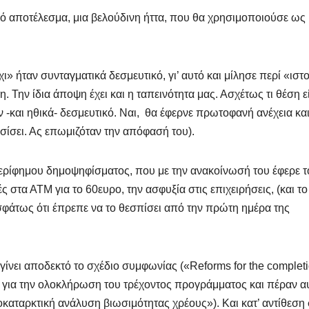
ακό αποτέλεσμα, μια βελούδινη ήττα, που θα χρησιμοποιούσε ως
» ήταν συνταγματικά δεσμευτικό, γι’ αυτό και μίλησε περί «ιστ
Την ίδια άποψη έχει και η ταπεινότητα μας. Ασχέτως τι θέση ε
 -και ηθικά- δεσμευτικό. Ναι, θα έφερνε πρωτοφανή ανέχεια κα
ασίσει. Ας επωμιζόταν την απόφασή του).
 περίφημου δημοψηφίσματος, που με την ανακοίνωσή του έφερε τ
ές στα ΑΤΜ για το 60ευρο, την ασφυξία στις επιχειρήσεις, (και το
άτως ότι έπρεπε να το θεσπίσει από την πρώτη ημέρα της
γίνει αποδεκτό το σχέδιο συμφωνίας («Reforms for the completi
 για την ολοκλήρωση του τρέχοντος προγράμματος και πέραν αυ
ροκαταρκτική ανάλυση βιωσιμότητας χρέους»). Και κατ’ αντίθεση