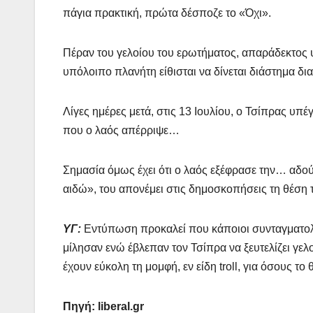
πάγια πρακτική, πρώτα δέσποζε το «Όχι».
Πέραν του γελοίου του ερωτήματος, απαράδεκτος υ
υπόλοιπο πλανήτη είθισται να δίνεται διάστημα δι
Λίγες ημέρες μετά, στις 13 Ιουλίου, ο Τσίπρας υ
που ο λαός απέρριψε…
Σημασία όμως έχει ότι ο λαός εξέφρασε την… αδού
αιδώ», του απονέμει στις δημοσκοπήσεις τη θέση
ΥΓ:
Εντύπωση προκαλεί που κάποιοι συνταγματολό
μίλησαν ενώ έβλεπαν τον Τσίπρα να ξευτελίζει γελο
έχουν εύκολη τη μομφή, εν είδη troll, για όσους το 
Πηγή: liberal.gr