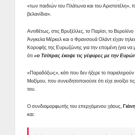
«των παιδιών του Πλάτωνα και του Αριστοτέλη», π
βελανίδια».
Αντιθέτως, στις Βρυξέλλες, το Παρίσι, το Βερολίν
Άνγκελα Μέρκελ και ο Φρανσουά Ολάντ είχαν τηλε
Κορυφής της Ευρωζώνης για την επομένη (για να μ
ότι
«ο Τσίπρας έκοψε τις γέφυρες με την Ευρώ
«Παραδόξως», κάτι που δεν ήξερε το παραληρούν 
Μαξίμου, που συνειδητοποιούσε ότι είχε ανοίξει τι
του.
Ο συνδιαμορφωτής του επερχόμενου χάους,
Γιάν
και: