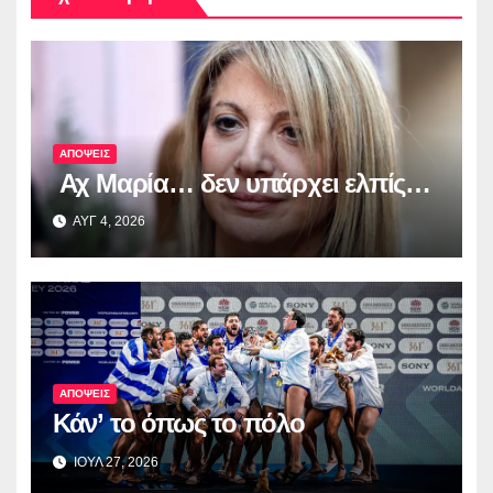
ΑΠΟΨΕΙΣ
Αχ Μαρία… δεν υπάρχει ελπίς…
ΑΥΓ 4, 2026
ΑΠΟΨΕΙΣ
Κάν’ το όπως το πόλο
ΙΟΥΛ 27, 2026