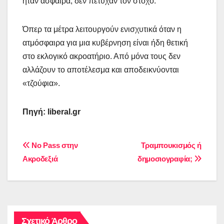
ήταν άσφαιρα, δεν πέτυχαν τον στόχο.
Όπερ τα μέτρα λειτουργούν ενισχυτικά όταν η
ατμόσφαιρα για μια κυβέρνηση είναι ήδη θετική
στο εκλογικό ακροατήριο. Από μόνα τους δεν
αλλάζουν το αποτέλεσμα και αποδεικνύονται
«τζούφια».
Πηγή: liberal.gr
Πλοήγηση
Νο Pass στην
Τραμπουκισμός ή
Ακροδεξιά
δημοσιογραφία;
άρθρων
Σχετικό Άρθρο