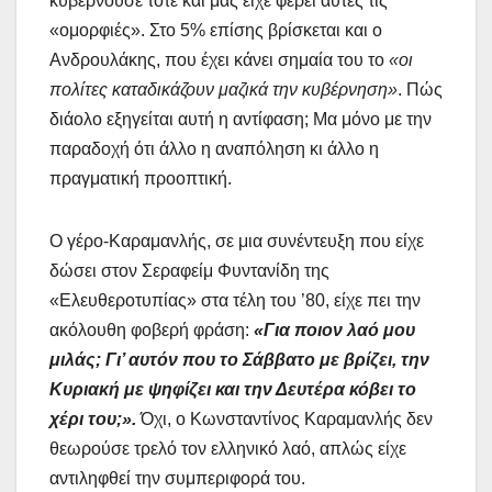
κυβερνούσε τότε και μας είχε φέρει αυτές τις
«ομορφιές». Στο 5% επίσης βρίσκεται και ο
Ανδρουλάκης, που έχει κάνει σημαία του το
«οι
πολίτες καταδικάζουν μαζικά την κυβέρνηση»
. Πώς
διάολο εξηγείται αυτή η αντίφαση; Μα μόνο με την
παραδοχή ότι άλλο η αναπόληση κι άλλο η
πραγματική προοπτική.
Ο γέρο-Καραμανλής, σε μια συνέντευξη που είχε
δώσει στον Σεραφείμ Φυντανίδη της
«Ελευθεροτυπίας» στα τέλη του ’80, είχε πει την
ακόλουθη φοβερή φράση:
«Για ποιον λαό μου
μιλάς; Γι’ αυτόν που το Σάββατο με βρίζει, την
Κυριακή με ψηφίζει και την Δευτέρα κόβει το
χέρι του;».
Όχι, ο Κωνσταντίνος Καραμανλής δεν
θεωρούσε τρελό τον ελληνικό λαό, απλώς είχε
αντιληφθεί την συμπεριφορά του.