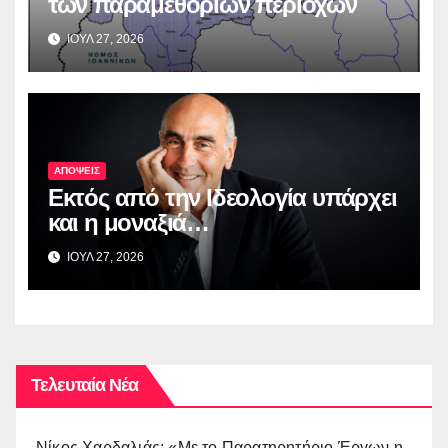
των παραμεθόριων περιοχών
ΙΟΥΛ 27, 2026
ΑΠΟΨΕΙΣ
Εκτός από την Ιδεολογία υπάρχει
και η μοναξιά…
ΙΟΥΛ 27, 2026
Τελευταία Νέα
Νίκος Χαρδαλιάς: «Με το Παρατηρητήριο Έργων η