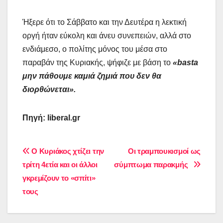
Ήξερε ότι το Σάββατο και την Δευτέρα η λεκτική
οργή ήταν εύκολη και άνευ συνεπειών, αλλά στο
ενδιάμεσο, ο πολίτης μόνος του μέσα στο
παραβάν της Κυριακής, ψήφιζε με βάση το
«basta
μην πάθουμε καμιά ζημιά που δεν θα
διορθώνεται».
Πηγή: liberal.gr
Πλοήγηση
Ο Κυριάκος χτίζει την
Οι τραμπουκισμοί ως
τρίτη 4ετία και οι άλλοι
σύμπτωμα παρακμής
άρθρων
γκρεμίζουν το «σπίτι»
τους