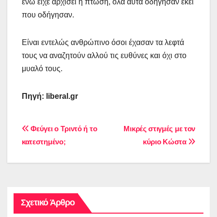
ενώ είχε αρχίσει η πτώση, όλα αυτά οδήγησαν εκεί
που οδήγησαν.
Είναι εντελώς ανθρώπινο όσοι έχασαν τα λεφτά
τους να αναζητούν αλλού τις ευθύνες και όχι στο
μυαλό τους.
Πηγή: liberal.gr
Πλοήγηση
Φεύγει ο Τριντό ή το
Μικρές στιγμές με τον
κατεστημένο;
κύριο Κώστα
άρθρων
Σχετικό Άρθρο