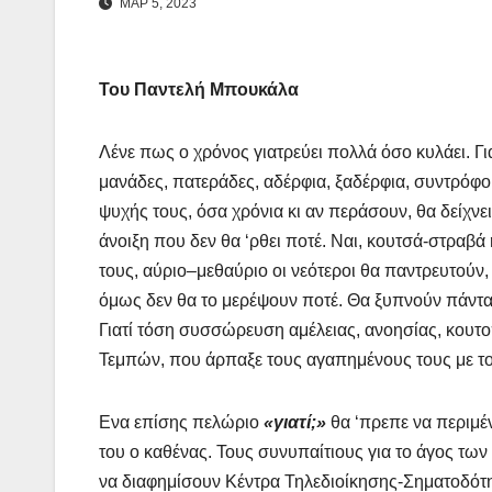
ΜΑΡ 5, 2023
Του Παντελή Μπουκάλα
Λένε πως ο χρόνος γιατρεύει πολλά όσο κυλάει. Γ
μανάδες, πατεράδες, αδέρφια, ξαδέρφια, συντρόφο
ψυχής τους, όσα χρόνια κι αν περάσουν, θα δείχν
άνοιξη που δεν θα ‘ρθει ποτέ. Ναι, κουτσά-στραβά
τους, αύριο–μεθαύριο οι νεότεροι θα παντρευτούν,
όμως δεν θα το μερέψουν ποτέ. Θα ξυπνούν πάντα
Γιατί τόση συσσώρευση αμέλειας, ανοησίας, κουτο
Τεμπών, που άρπαξε τους αγαπημένους τους με τ
Ενα επίσης πελώριο
«γιατί;»
θα ‘πρεπε να περιμέν
του ο καθένας. Τους συνυπαίτιους για το άγος τω
να διαφημίσουν Κέντρα Τηλεδιοίκησης-Σηματοδότη