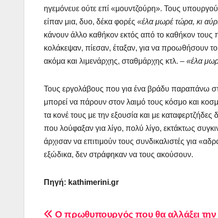
ηγεμόνευε ούτε επί «μουντζούρη». Τους υπουργού
είπαν μια, δυο, δέκα φορές
«έλα μωρέ τώρα, κι αύρι
κάνουν άλλο καθήκον εκτός από το καθήκον τους 
κολάκεψαν, πίεσαν, έταξαν, για να προωθήσουν το
ακόμα και λιμενάρχης, σταθμάρχης κτλ.
– «έλα μωρ
Τους εργολάβους που για ένα βράδυ παραπάνω στα 
μπορεί να πάρουν στον λαιμό τους κόσμο και κοσμά
τα κονέ τους με την εξουσία και με καταφερτζήδε
που λούφαξαν για λίγο, πολύ λίγο, εκτάκτως συγκι
άρχισαν να επιτιμούν τους συνδικαλιστές για «αδρ
εξώδικα, δεν στράφηκαν να τους ακούσουν.
Πηγή:
kathimerini
.
gr
Πλοήγηση
Ο πρωθυπουργός που θα αλλάξει την