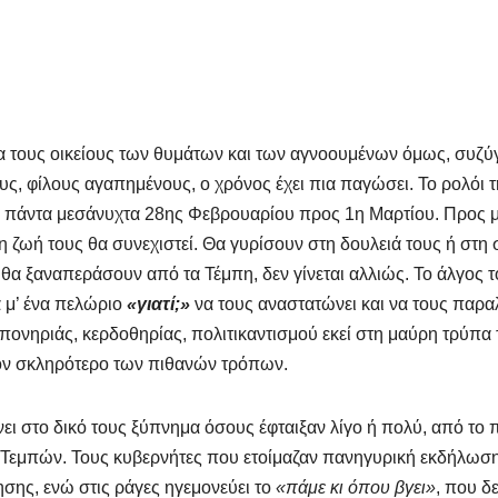
ια τους οικείους των θυμάτων και των αγνοουμένων όμως, συζύ
υς, φίλους αγαπημένους, ο χρόνος έχει πια παγώσει. Το ρολόι 
ει πάντα μεσάνυχτα 28ης Φεβρουαρίου προς 1η Μαρτίου. Προς 
 η ζωή τους θα συνεχιστεί. Θα γυρίσουν στη δουλειά τους ή στη
 θα ξαναπεράσουν από τα Τέμπη, δεν γίνεται αλλιώς. Το άλγος 
 μ’ ένα πελώριο
«γιατί;»
να τους αναστατώνει και να τους παραλ
πονηριάς, κερδοθηρίας, πολιτικαντισμού εκεί στη μαύρη τρύπα
ον σκληρότερο των πιθανών τρόπων.
ει στο δικό τους ξύπνημα όσους έφταιξαν λίγο ή πολύ, από το 
ν Τεμπών. Τους κυβερνήτες που ετοίμαζαν πανηγυρική εκδήλωση
σης, ενώ στις ράγες ηγεμονεύει το
«πάμε κι όπου βγει»
, που δ