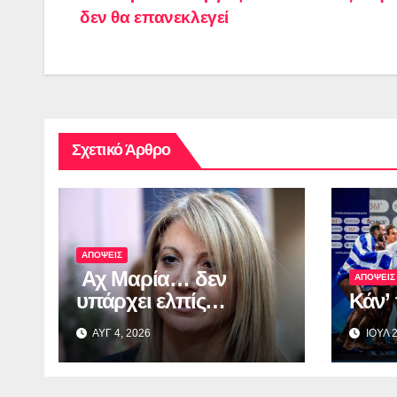
δεν θα επανεκλεγεί
άρθρων
Σχετικό Άρθρο
ΑΠΟΨΕΙΣ
Αχ Μαρία… δεν
ΑΠΟΨΕΙΣ
υπάρχει ελπίς…
Κάν’
ΑΥΓ 4, 2026
ΙΟΥΛ 2