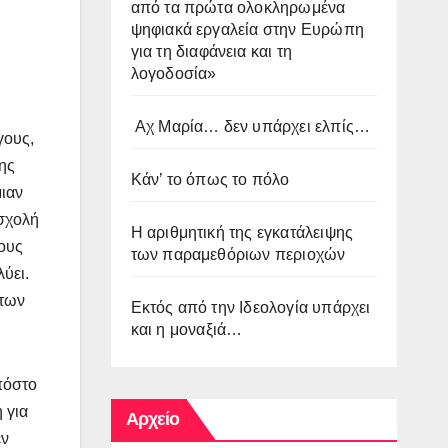
από τα πρώτα ολοκληρωμένα
ψηφιακά εργαλεία στην Ευρώπη
για τη διαφάνεια και τη
λογοδοσία»
Αχ Μαρία… δεν υπάρχει ελπίς…
γους,
της
Κάν’ το όπως το πόλο
μιαν
 σχολή
Η αριθμητική της εγκατάλειψης
τους
των παραμεθόριων περιοχών
ύει.
 των
Εκτός από την Ιδεολογία υπάρχει
και η μοναξιά…
πόστο
 για
Αρχείο
εν