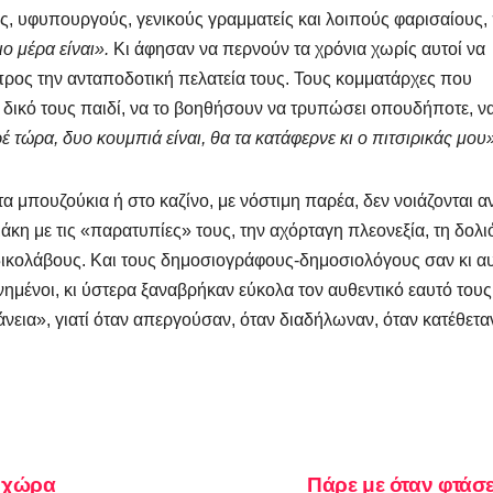
ς, υφυπουργούς, γενικούς γραμματείς και λοιπούς φαρισαίους,
ο μέρα είναι».
Κι άφησαν να περνούν τα χρόνια χωρίς αυτοί να
προς την ανταποδοτική πελατεία τους. Τους κομματάρχες που
 δικό τους παιδί, να το βοηθήσουν να τρυπώσει οπουδήποτε, να
έ τώρα, δυο κουμπιά είναι, θα τα κατάφερνε κι ο πιτσιρικάς μου»
μπουζούκια ή στο καζίνο, με νόστιμη παρέα, δεν νοιάζονται α
κη με τις «παρατυπίες» τους, την αχόρταγη πλεονεξία, τη δολι
ς δικολάβους. Και τους δημοσιογράφους-δημοσιολόγους σαν κι α
νημένοι, κι ύστερα ξαναβρήκαν εύκολα τον αυθεντικό εαυτό τους
άνεια», γιατί όταν απεργούσαν, όταν διαδήλωναν, όταν κατέθετα
 χώρα
Πάρε με όταν φτάσ