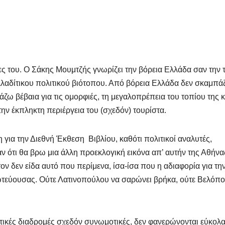
ες του. Ο Σάκης Μουμτζής γνωρίζει την βόρεια Ελλάδα σαν την
οελλαδίτικου πολιτικού βιότοπου. Από βόρεια Ελλάδα δεν σκαμπ
ζω βέβαια για τις ομορφιές, τη μεγαλοπρέπεια του τοπίου της κ
 την έκπληκτη περιέργεια του (σχεδόν) τουρίστα.
α την Διεθνή Έκθεση Βιβλίου, καθότι πολιτικοί αναλυτές,
 ότι θα βρω μια άλλη προεκλογική εικόνα απ’ αυτήν της Αθήνα
ον δεν είδα αυτό που περίμενα, ίσα-ίσα που η αδιαφορία για τη
πρωτεύουσας. Ούτε Λατινοπούλου να σαρώνει βρήκα, ούτε Βελόπ
ολιτικές διαδρομές σχεδόν συνωμοτικές, δεν φανερώνονται εύκολ