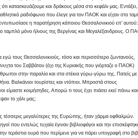
 ότι κατασκευάζουμε και δράκους μέσα στο κεφάλι μας. Εντάξει
ν αθλητικό ραδιόφωνο που έλεγε για τον ΠΑΟΚ και είχαν στο τα
ε εντυπωσίασε η παρατήρηση κάποιου Θεσσαλονικιού επ’ αυτού:
στο ταμπλό μόνο ήλιους της Βεργίνας και Μεγαλέξανδρους. Ο Π
δα εγώ τους Θεσσαλονικιούς, τόσο και περισσότερο ζωντανούς,
άνυχτα του Σαββάτου (όχι της Κυριακής που γιόρταζε ο ΠΑΟΚ)
θρωποι στην παραλία και στα στέκια γύρω-γύρω της. Πατείς με
θήνα. Βαλκάνιοι τουρίστες και ντόπιοι. Μπροστά στους
ι είμαστε κοιμήσηδες. Απορώ τι τους έχει πιάσει εκεί πάνω και
εψαν το χάλι μας;
ρεις τέσσερις μεγαλύτερες της Ευρώπης, ήταν χάρμα οφθαλμών.
ρχηγοί που εντελώς τυχαία έγιναν βιβλιοφάγοι και την επισκέφτηκ
στην τεράστια ουρά που περίμενε για να πάρει υπογραφή στο βι