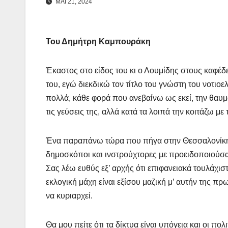
ΜΑΪ 21, 2024
Του Δημήτρη Καμπουράκη
Έκαστος στο είδος του κι ο Λουμίδης στους καφέδ
του, εγώ διεκδικώ τον τίτλο του γνώστη του νοτι
πολλά, κάθε φορά που ανεβαίνω ως εκεί, την θαυμά
τις γεύσεις της, αλλά κατά τα λοιπά την κοιτάζω με
Ένα παραπάνω τώρα που πήγα στην Θεσσαλονίκη γι
δημοσκόποι και ινστρούχτορες με προειδοποιούσαν
Σας λέω ευθύς εξ’ αρχής ότι επιφανειακά τουλάχιστ
εκλογική μάχη είναι εξίσου μαζική μ’ αυτήν της 
να κυριαρχεί.
Θα μου πείτε ότι τα δίκτυα είναι υπόγεια και οι π