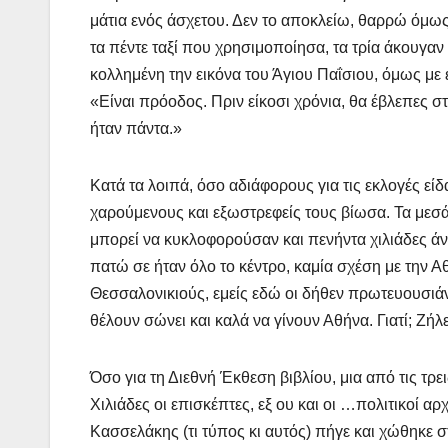
μάτια ενός άσχετου. Δεν το αποκλείω, θαρρώ όμως
τα πέντε ταξί που χρησιμοποίησα, τα τρία άκουγα
κολλημένη την εικόνα του Άγιου Παΐσιου, όμως μ
«Είναι πρόοδος. Πριν είκοσι χρόνια, θα έβλεπες 
ήταν πάντα.»
Κατά τα λοιπά, όσο αδιάφορους για τις εκλογές εί
χαρούμενους και εξωστρεφείς τους βίωσα. Τα μεσ
μπορεί να κυκλοφορούσαν και πενήντα χιλιάδες άν
πατώ σε ήταν όλο το κέντρο, καμία σχέση με την Α
Θεσσαλονικιούς, εμείς εδώ οι δήθεν πρωτευουσιάνο
θέλουν σώνει και καλά να γίνουν Αθήνα. Γιατί; Ζήλ
Όσο για τη Διεθνή Έκθεση βιβλίου, μια από τις τ
Χιλιάδες οι επισκέπτες, εξ ου και οι …πολιτικοί α
Κασσελάκης (τι τύπος κι αυτός) πήγε και χώθηκε 