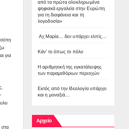
από τα πρώτα ολοκληρωμένα
ψηφιακά εργαλεία στην Ευρώπη
για τη διαφάνεια και τη
λογοδοσία»
Αχ Μαρία… δεν υπάρχει ελπίς…
 τσέπη
άζω
Κάν’ το όπως το πόλο
αι για
Η αριθμητική της εγκατάλειψης
των παραμεθόριων περιοχών
ς.
Εκτός από την Ιδεολογία υπάρχει
και η μοναξιά…
ν
ουλο
Αρχείο
α στα