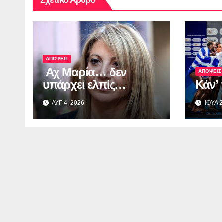
Σχετικό Άρθρο
ΑΠΟΨΕΙΣ
Αχ Μαρία… δεν
ΑΠΟΨΕΙΣ
υπάρχει ελπίς…
Κάν’
ΑΥΓ 4, 2026
ΙΟΥΛ 2