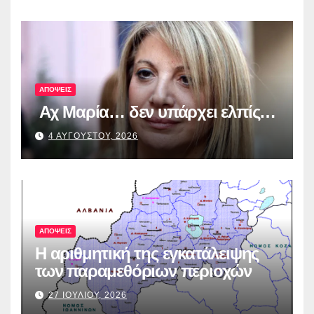
ψηφιακά εργαλεία στην Ευρώπη
για τη διαφάνεια και τη
λογοδοσία»
ΑΠΟΨΕΙΣ
Αχ Μαρία… δεν υπάρχει ελπίς…
4 ΑΥΓΟΥΣΤΟΥ, 2026
ΑΠΟΨΕΙΣ
Η αριθμητική της εγκατάλειψης
των παραμεθόριων περιοχών
27 ΙΟΥΛΙΟΥ, 2026