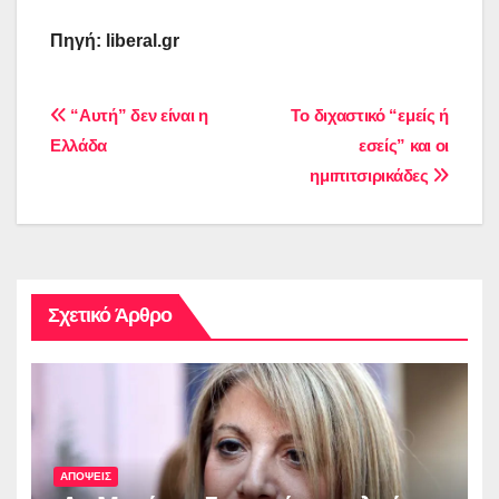
Πηγή:
liberal
.
gr
Πλοήγηση
“Αυτή” δεν είναι η
Το διχαστικό “εμείς ή
Ελλάδα
εσείς” και οι
άρθρων
ημιπιτσιρικάδες
Σχετικό Άρθρο
ΑΠΟΨΕΙΣ