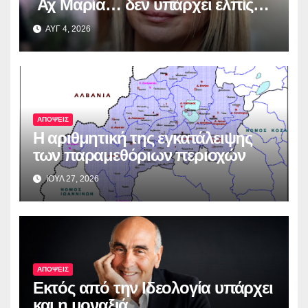
Αχ Μαρία… δεν υπάρχει ελπίς…
ΑΥΓ 4, 2026
ΑΠΟΨΕΙΣ
Η αριθμητική της εγκατάλειψης
των παραμεθόριων περιοχών
ΙΟΥΛ 27, 2026
ΑΠΟΨΕΙΣ
Εκτός από την Ιδεολογία υπάρχει
και η μοναξιά…