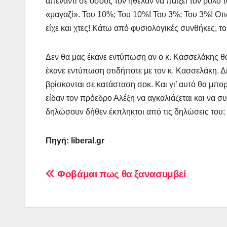
απέναντι σε όσους τον ήθελαν να παίξει τον ρόλο 
«μαγαζί». Του 10%; Του 10%! Του 3%; Του 3%! Οτιδ
είχε και χτες! Κάτω από φυσιολογικές συνθήκες,
Δεν θα μας έκανε εντύπωση αν ο κ. Κασσελάκης θα
έκανε εντύπωση οτιδήποτε με τον κ. Κασσελάκη. Δε
βρίσκονται σε κατάσταση σοκ. Και γι’ αυτό θα μπο
είδαν τον πρόεδρο Αλέξη να αγκαλιάζεται και να σ
δηλώσουν δήθεν έκπληκτοι από τις δηλώσεις του;
Πηγή: liberal.gr
Πλοήγηση
Φοβάμαι πως θα ξανασυμβεί
άρθρων