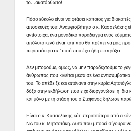
το…ακατόρθωτο!
Πόσο εύκολο είναι να φτάσει κάποιος για διακοπές
αποσκευές του; Αναμφισβήτητα ο κ. Κασσελάκης εί
αντίστοιχα, ένα μοναδικό παράδειγμα ενός κόμματ
απόλυτο κενό είναι κάτι που θα πρέπει να μας προβλ
περισσότερο απ’ αυτό που έχει ήδη εισπράξει…
Δεν μπορούμε, όμως, να μην παραδεχτούμε το γεγ
άνθρωπος που κινείται μέσα σε ένα αντισυμβατικό π
του. Το απέδειξε και απέναντι στην κυρία Αχτσιόγλ
δόξα στην εκδήλωση που είχε διοργανώσει η ίδια 
και μόνο με τη στάση του ο Στέφανος δήλωσε παρ
Είναι ο κ. Κασσελάκης κάτι περισσότερο από εικόνα
ΝΔ του κ. Μητσοτάκη. Αυτό που μπορεί σίγουρα να κ