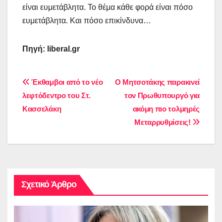
είναι ευμετάβλητα. Το θέμα κάθε φορά είναι πόσο
ευμετάβλητα. Και πόσο επικίνδυνα…
Πηγή:
liberal
.
gr
Πλοήγηση
Έκθαμβοι από το νέο
Ο Μητσοτάκης παρακινεί
λεφτόδεντρο του Στ.
τον Πρωθυπουργό για
άρθρων
Κασσελάκη
ακόμη πιο τολμηρές
Μεταρρυθμίσεις!
Σχετικό Άρθρο