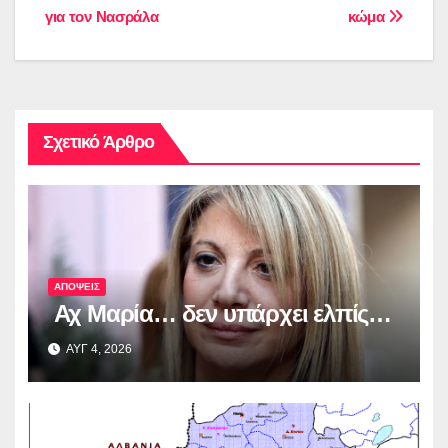
για τον Νασράλα
κώμα
άρθρων
Σχετικό Άρθρο
ΑΠΟΨΕΙΣ
Αχ Μαρία… δεν υπάρχει ελπίς…
ΑΥΓ 4, 2026