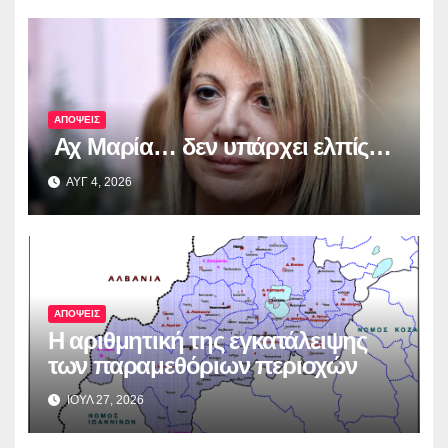
ΑΠΟΨΕΙΣ
Αχ Μαρία… δεν υπάρχει ελπίς…
ΑΥΓ 4, 2026
ΑΠΟΨΕΙΣ
Η αριθμητική της εγκατάλειψης
των παραμεθόριων περιοχών
ΙΟΥΛ 27, 2026