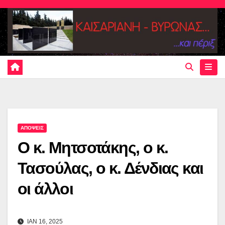
Skip
to
content
ΑΠΟΨΕΙΣ
Ο κ. Μητσοτάκης, ο κ.
Τασούλας, ο κ. Δένδιας και
οι άλλοι
ΙΑΝ 16, 2025