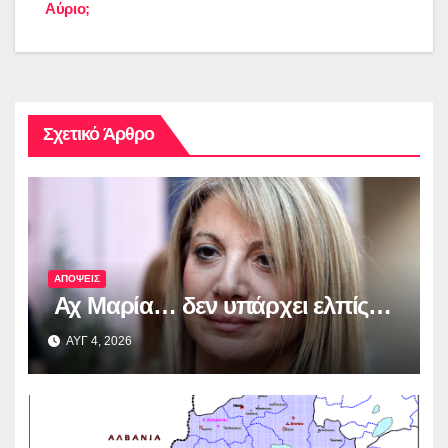
Αύριο;
άρθρων
Σχετικό Άρθρο
ΑΠΟΨΕΙΣ
Αχ Μαρία… δεν υπάρχει ελπίς…
ΑΥΓ 4, 2026