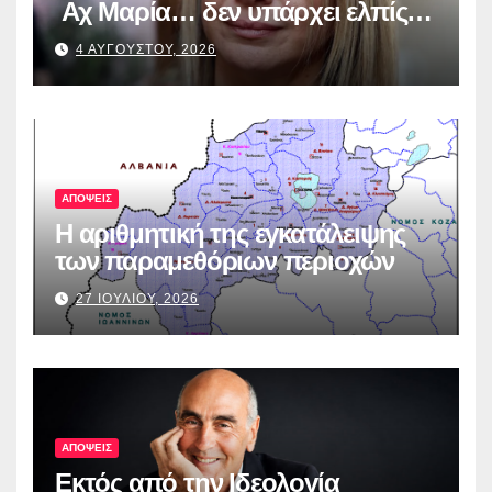
Αχ Μαρία… δεν υπάρχει ελπίς…
4 ΑΥΓΟΥΣΤΟΥ, 2026
ΑΠΟΨΕΙΣ
Η αριθμητική της εγκατάλειψης
των παραμεθόριων περιοχών
27 ΙΟΥΛΙΟΥ, 2026
ΑΠΟΨΕΙΣ
Εκτός από την Ιδεολογία