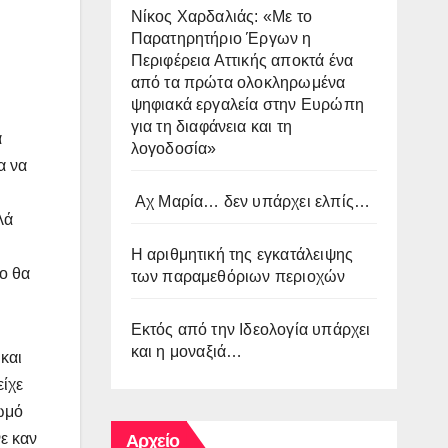
Νίκος Χαρδαλιάς: «Με το
Παρατηρητήριο Έργων η
Περιφέρεια Αττικής αποκτά ένα
από τα πρώτα ολοκληρωμένα
ψηφιακά εργαλεία στην Ευρώπη
για τη διαφάνεια και τη
α
λογοδοσία»
α να
Αχ Μαρία… δεν υπάρχει ελπίς…
λά
Η αριθμητική της εγκατάλειψης
ο θα
των παραμεθόριων περιοχών
Εκτός από την Ιδεολογία υπάρχει
και η μοναξιά…
και
είχε
βωμό
νε καν
Αρχείο