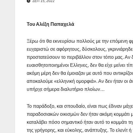
ΣΕΠ 15, 2022
Του Αλέξη Παπαχελά
Ξέρω ότι θα εκνευρίσω πολλούς με την επόμενη φ
ευχαριστώ σε αφόρητους, δύσκολους, γκρινιάρηδε
προστατεύσουν το περιβάλλον στον τόπο μας. Αν δε
ευαισθητοποιημένοι Ελληνες, δεν θα είχε μείνει τ
ακόμη μέρη δεν θα έμοιαζαν με αυτό που αντικρίζ
αποκαλούμε «ελληνική ομορφιά». Αν δεν ήταν οι ά
υπήρχε σήμερα διαλυτήριο πλοίων…
Το παράδοξο, και σπουδαίο, είναι πως έδιναν μάχ
παραδοσιακών οικισμών δεν ήταν ακόμη κομμάτι μι
καταλάβει πόσο σημαντικό ήταν αυτό το κομμάτι τη
της γρήγορης, και εύκολης, ανάπτυξης. Το ελενίτ 