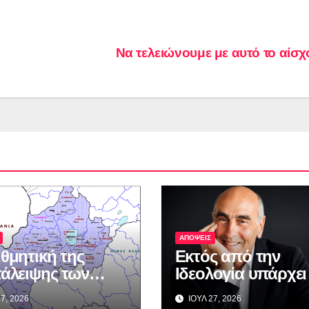
Να τελειώνουμε με αυτό το αίσ
ΑΠΟΨΕΙΣ
ιθμητική της
Εκτός από την
τάλειψης των
Ιδεολογία υπάρχει
μεθόριων
η μοναξιά…
7, 2026
ΙΟΥΛ 27, 2026
οχών