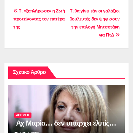
Πλοήγηση
Τι «ξεπλήρωσε» η Ζωή
Τι θα γίνει εάν οι γαλάζιοι
προτείνοντας τον πατέρα
βουλευτές δεν ψηφίσουν
άρθρων
της
την επιλογή Μητσοτάκη
για ΠτΔ
Σχετικό Άρθρο
ΑΠΟΨΕΙΣ
Αχ Μαρία… δεν υπάρχει ελπίς…