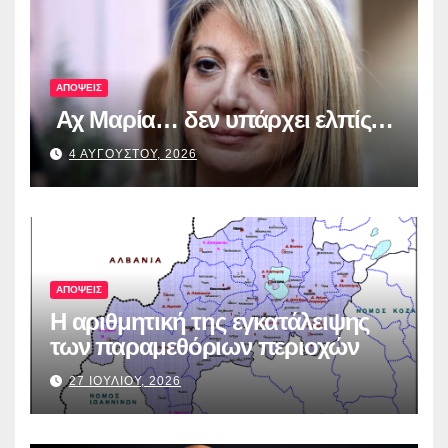
λογοδοσία»
ΑΠΟΨΕΙΣ
Αχ Μαρία… δεν υπάρχει ελπίς…
4 ΑΥΓΟΥΣΤΟΥ, 2026
ΑΠΟΨΕΙΣ
Η αριθμητική της εγκατάλειψης
των παραμεθόριων περιοχών
27 ΙΟΥΛΙΟΥ, 2026