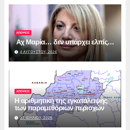
για τη διαφάνεια και τη
λογοδοσία»
ΑΠΟΨΕΙΣ
Αχ Μαρία… δεν υπάρχει ελπίς…
4 ΑΥΓΟΥΣΤΟΥ, 2026
ΑΠΟΨΕΙΣ
Η αριθμητική της εγκατάλειψης
των παραμεθόριων περιοχών
27 ΙΟΥΛΙΟΥ, 2026