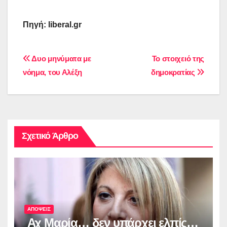
Πηγή: liberal.gr
Πλοήγηση
Δυο μηνύματα με
Το στοιχειό της
νόημα, του Αλέξη
δημοκρατίας
άρθρων
Σχετικό Άρθρο
ΑΠΟΨΕΙΣ
Αχ Μαρία… δεν υπάρχει ελπίς…