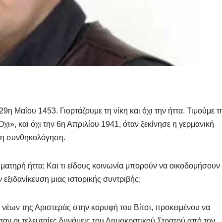
29η Μαΐου 1453. Γιορτάζουμε τη νίκη και όχι την ήττα. Τιμούμε τ
χι», και όχι την 6η Απριλίου 1941, όταν ξεκίνησε η γερμανική
ε η συνθηκολόγηση.
ιματηρή ήττα; Και τι είδους κοινωνία μπορούν να οικοδομήσουν
 εξιδανίκευση μιας ιστορικής συντριβής;
ν νέων της Αριστεράς στην κορυφή του Βίτσι, προκειμένου να
αν οι τελευταίες δυνάμεις του Δημοκρατικού Στρατού από τον