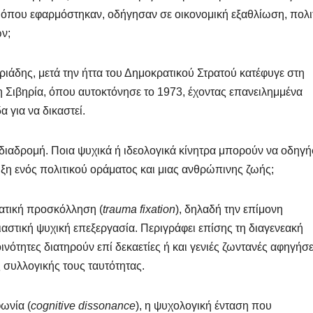
, όπου εφαρμόστηκαν, οδήγησαν σε οικονομική εξαθλίωση, πολι
ν;
ριάδης, μετά την ήττα του Δημοκρατικού Στρατού κατέφυγε στη
 Σιβηρία, όπου αυτοκτόνησε το 1973, έχοντας επανειλημμένα
α για να δικαστεί.
 διαδρομή. Ποια ψυχικά ή ιδεολογικά κίνητρα μπορούν να οδηγ
ηξη ενός πολιτικού οράματος και μιας ανθρώπινης ζωής;
ατική προσκόλληση (
trauma fixation
), δηλαδή την επίμονη
αστική ψυχική επεξεργασία. Περιγράφει επίσης τη διαγενεακή
ινότητες διατηρούν επί δεκαετίες ή και γενιές ζωντανές αφηγήσε
 συλλογικής τους ταυτότητας.
ωνία (
cognitive dissonance
), η ψυχολογική ένταση που