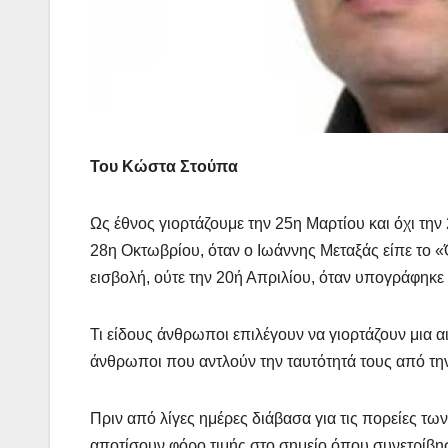
Του Κώστα Στούπα
Ως έθνος γιορτάζουμε την 25η Μαρτίου και όχι την 
28η Οκτωβρίου, όταν ο Ιωάννης Μεταξάς είπε το «Ό
εισβολή, ούτε την 20ή Απριλίου, όταν υπογράφηκ
Τι είδους άνθρωποι επιλέγουν να γιορτάζουν μια α
άνθρωποι που αντλούν την ταυτότητά τους από την
Πριν από λίγες ημέρες διάβασα για τις πορείες τω
αποτίσουν φόρο τιμής στο σημείο όπου συνετρίβησ