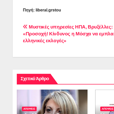
Πηγή: liberal.grstou
Πλοήγηση
Μυστικές υπηρεσίες ΗΠΑ, Βρυξέλλες:
«Προσοχή! Κίνδυνος η Μόσχα να εμπλακ
άρθρων
ελληνικές εκλογές»
Σχετικό Άρθρο
ΑΠΟΨΕΙΣ
ΑΠΟΨΕΙΣ