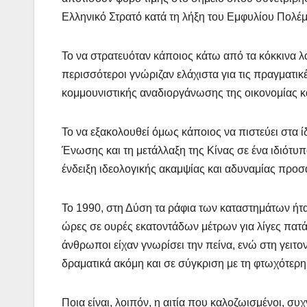
Ελληνικό Στρατό κατά τη λήξη του Εμφυλίου Πολέ
Το να στρατευόταν κάποιος κάτω από τα κόκκινα λά
περισσότεροι γνώριζαν ελάχιστα για τις πραγματικ
κομμουνιστικής αναδιοργάνωσης της οικονομίας κα
Το να εξακολουθεί όμως κάποιος να πιστεύει στα ίδ
Ένωσης και τη μετάλλαξη της Κίνας σε ένα ιδιότυπ
ένδειξη ιδεολογικής ακαμψίας και αδυναμίας προ
Το 1990, στη Δύση τα ράφια των καταστημάτων ήτα
ώρες σε ουρές εκατοντάδων μέτρων για λίγες πατάτ
άνθρωποι είχαν γνωρίσει την πείνα, ενώ στη γειτο
δραματικά ακόμη και σε σύγκριση με τη φτωχότερ
Ποια είναι, λοιπόν, η αιτία που καλοζωισμένοι, σ