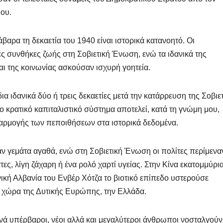
μου.
βαρα τη δεκαετία του 1940 είναι ιστορικά κατανοητό. Οι
ές συνθήκες ζωής στη Σοβιετική Ένωση, ενώ τα ιδανικά της
ι της κοινωνίας ασκούσαν ισχυρή γοητεία.
ια ιδανικά δύο ή τρεις δεκαετίες μετά την κατάρρευση της Σοβιε
ο κρατικό καπιταλιστικό σύστημα αποτελεί, κατά τη γνώμη μου,
σαρμογής των πεποιθήσεων στα ιστορικά δεδομένα.
ν γεμάτα αγαθά, ενώ στη Σοβιετική Ένωση οι πολίτες περίμενα
ες, λίγη ζάχαρη ή ένα ρολό χαρτί υγείας. Στην Κίνα εκατομμύρι
νική Αλβανία του Ενβέρ Χότζα το βιοτικό επίπεδο υστερούσε
η χώρα της Δυτικής Ευρώπης, την Ελλάδα.
υχνά υπέρβαροι, νέοι αλλά και μεγαλύτεροι άνθρωποι νοσταλγούν