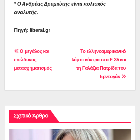
* Ο Ανδρέας Δρυμιώτης είναι πολιτικός
αναλυτής.
Πηγή: liberal.gr
Πλοήγηση
Ο μεγάλος και
Το ελληνοαμερικανικό
επώδυνος
λόμπι κόντρα στα F-35 και
άρθρων
μετασχηματισμός
τη Γαλάζια Πατρίδα του
Ερντογάν
Σχετικό Άρθρο