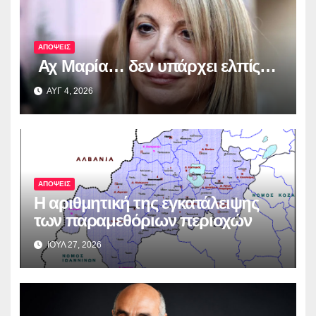
ΑΠΟΨΕΙΣ
Αχ Μαρία… δεν υπάρχει ελπίς…
ΑΥΓ 4, 2026
ΑΠΟΨΕΙΣ
Η αριθμητική της εγκατάλειψης
των παραμεθόριων περιοχών
ΙΟΥΛ 27, 2026