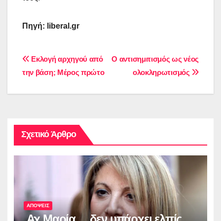
Πηγή:
liberal
.
gr
Πλοήγηση
Εκλογή αρχηγού από
Ο αντισημιτισμός ως νέος
την βάση; Μέρος πρώτο
ολοκληρωτισμός
άρθρων
Σχετικό Άρθρο
ΑΠΟΨΕΙΣ
Αχ Μαρία… δεν υπάρχει ελπίς…