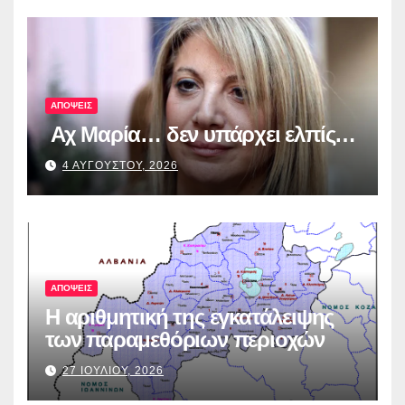
για τη διαφάνεια και τη
λογοδοσία»
ΑΠΟΨΕΙΣ
Αχ Μαρία… δεν υπάρχει ελπίς…
4 ΑΥΓΟΥΣΤΟΥ, 2026
ΑΠΟΨΕΙΣ
Η αριθμητική της εγκατάλειψης
των παραμεθόριων περιοχών
27 ΙΟΥΛΙΟΥ, 2026