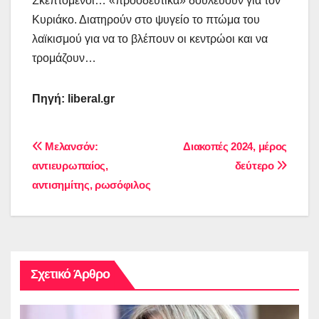
Σκεπτόμενοι… «προοδευτικά» δουλεύουν για τον
Κυριάκο. Διατηρούν στο ψυγείο το πτώμα του
λαϊκισμού για να το βλέπουν οι κεντρώοι και να
τρομάζουν…
Πηγή: liberal.gr
Πλοήγηση
Μελανσόν:
Διακοπές 2024, μέρος
αντιευρωπαίος,
δεύτερο
άρθρων
αντισημίτης, ρωσόφιλος
Σχετικό Άρθρο