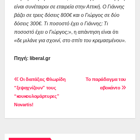
είναι συνέταιροι σε εταιρεία στην Αττική. Ο Γιάννης
βάζει σε τρεις δόσεις 800€ και ο Γιώργος σε δύο
δόσεις 300€. Τι ποσοστό έχει ο Γιάννης; Τι
ποσοστό έχει ο Γιώργος;»
, η απάντηση είναι ότι
«δε μιλάνε για σχοινί, στο σπίτι του κρεμασμένου».
Πηγή:
liberal.gr
Πλοήγηση
Οι διατάξεις Φλωρίδη
Το παράδειγμα του
“ξεψαχνίζουν” τους
αβοκάντο
άρθρων
“κουκουλομάρτυρες”
Novartis!