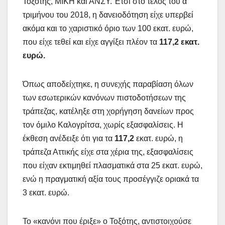
Τοξότης, ΜΙΚΗ και ΑΝΣΥ. Έτσι στο τέλος του α’
τριμήνου του 2018, η δανειοδότηση είχε υπερβεί
ακόμα και το χαριστικό όριο των 100 εκατ. ευρώ,
που είχε τεθεί και είχε αγγίξει πλέον τα
117,2 εκατ.
ευρώ.
Όπως αποδείχτηκε, η συνεχής παραβίαση όλων
των εσωτερικών κανόνων πιστοδοτήσεων της
τράπεζας, κατέληξε στη χορήγηση δανείων προς
τον όμιλο Καλογρίτσα, χωρίς εξασφαλίσεις. Η
έκθεση ανέδειξε ότι για τα
117,2
εκατ. ευρώ, η
τράπεζα Αττικής είχε στα χέρια της, εξασφαλίσεις
που είχαν εκτιμηθεί πλασματικά στα 25 εκατ. ευρώ,
ενώ η πραγματική αξία τους προσέγγιζε οριακά τα
3 εκατ. ευρώ.
Το «κανόνι που έριξε» ο Τοξότης, αντιστοιχούσε