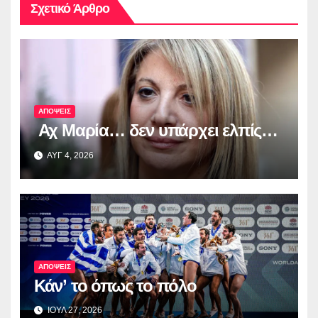
Σχετικό Άρθρο
ΑΠΟΨΕΙΣ
Αχ Μαρία… δεν υπάρχει ελπίς…
ΑΥΓ 4, 2026
ΑΠΟΨΕΙΣ
Κάν’ το όπως το πόλο
ΙΟΥΛ 27, 2026