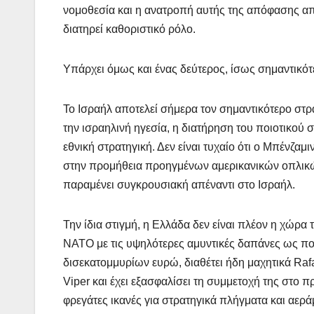
νομοθεσία και η ανατροπή αυτής της απόφασης απαι
διατηρεί καθοριστικό ρόλο.
Υπάρχει όμως και ένας δεύτερος, ίσως σημαντικότ
Το Ισραήλ αποτελεί σήμερα τον σημαντικότερο στ
την ισραηλινή ηγεσία, η διατήρηση του ποιοτικού
εθνική στρατηγική. Δεν είναι τυχαίο ότι ο Μπένζαμ
στην προμήθεια προηγμένων αμερικανικών οπλικώ
παραμένει συγκρουσιακή απέναντι στο Ισραήλ.
Την ίδια στιγμή, η Ελλάδα δεν είναι πλέον η χώρα
ΝΑΤΟ με τις υψηλότερες αμυντικές δαπάνες ως π
δισεκατομμυρίων ευρώ, διαθέτει ήδη μαχητικά Raf
Viper και έχει εξασφαλίσει τη συμμετοχή της στο π
φρεγάτες ικανές για στρατηγικά πλήγματα και αερ