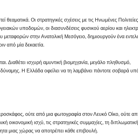
εί θεαματικά. Οι στρατηγικές σχέσεις με τις Ηνωμένες Πολιτείες
εργειακών υποδομών, οι διασυνδέσεις φυσικού αερίου και ηλεκτ
ου μεταφορών στην Ανατολική Μεσόγειο, δημιουργούν ένα εντε
ιν από μία δεκαετία.
άται. Διαθέτει ισχυρή αμυντική βιομηχανία, μεγάλο πληθυσμό,
ς δύναμης. Η Ελλάδα οφείλει να τη λαμβάνει πάντοτε σοβαρά υ
εροσκάφος, ούτε από μια φωτογραφία στον Λευκό Οίκο, ούτε απ
κή οικονομική ισχύ, τις στρατηγικές συμμαχίες, τη διπλωματικ
ότητα μιας χώρας να αποτρέπει κάθε επιβουλή.