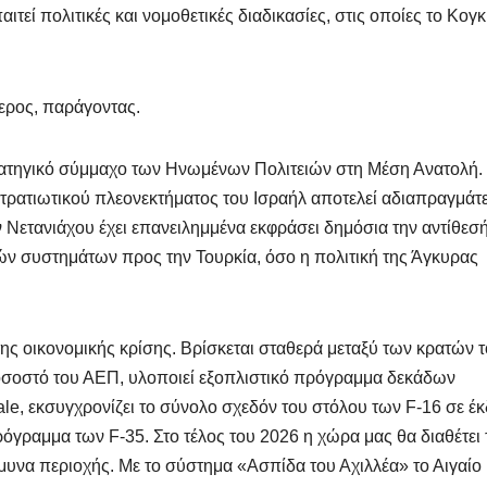
τεί πολιτικές και νομοθετικές διαδικασίες, στις οποίες το Κογ
ερος, παράγοντας.
ρατηγικό σύμμαχο των Ηνωμένων Πολιτειών στη Μέση Ανατολή. 
 στρατιωτικού πλεονεκτήματος του Ισραήλ αποτελεί αδιαπραγμάτ
ιν Νετανιάχου έχει επανειλημμένα εκφράσει δημόσια την αντίθεσ
ν συστημάτων προς την Τουρκία, όσο η πολιτική της Άγκυρας
 της οικονομικής κρίσης. Βρίσκεται σταθερά μεταξύ των κρατών 
οσοστό του ΑΕΠ, υλοποιεί εξοπλιστικό πρόγραμμα δεκάδων
ale, εκσυγχρονίζει το σύνολο σχεδόν του στόλου των F-16 σε έ
ρόγραμμα των F-35. Στο τέλος του 2026 η χώρα μας θα διαθέτει 
άμυνα περιοχής. Με το σύστημα «Ασπίδα του Αχιλλέα» το Αιγαίο