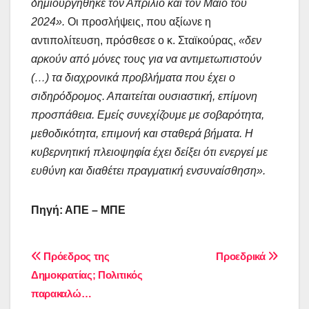
δημιουργήθηκε τον Απρίλιο και τον Μάιο του
2024».
Οι προσλήψεις, που αξίωνε η
αντιπολίτευση, πρόσθεσε ο κ. Σταϊκούρας,
«δεν
αρκούν από μόνες τους για να αντιμετωπιστούν
(…) τα διαχρονικά προβλήματα που έχει ο
σιδηρόδρομος. Απαιτείται ουσιαστική, επίμονη
προσπάθεια. Εμείς συνεχίζουμε με σοβαρότητα,
μεθοδικότητα, επιμονή και σταθερά βήματα. Η
κυβερνητική πλειοψηφία έχει δείξει ότι ενεργεί με
ευθύνη και διαθέτει πραγματική ενσυναίσθηση».
Πηγή: ΑΠΕ – ΜΠΕ
Πλοήγηση
Πρόεδρος της
Προεδρικά
Δημοκρατίας; Πολιτικός
άρθρων
παρακαλώ…