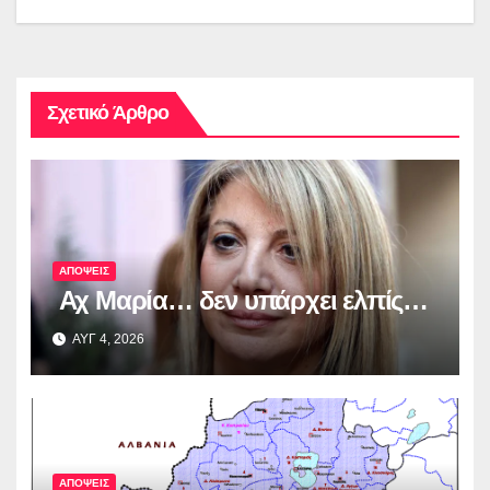
Σχετικό Άρθρο
ΑΠΟΨΕΙΣ
Αχ Μαρία… δεν υπάρχει ελπίς…
ΑΥΓ 4, 2026
ΑΠΟΨΕΙΣ