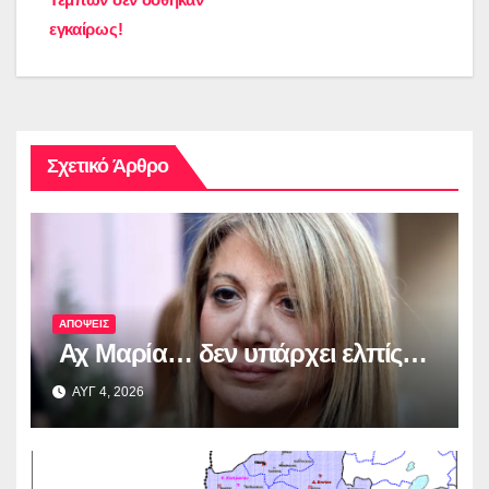
εγκαίρως!
Σχετικό Άρθρο
ΑΠΟΨΕΙΣ
Αχ Μαρία… δεν υπάρχει ελπίς…
ΑΥΓ 4, 2026