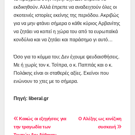
εκδικηθούν. Αλλά έπρεπε να αναδειχτούν όλες οι
σκοτεινές ιστορίες εκείνης της περιόδου. Ακριβώς
για να μην φτάνει σήμερα ο κάθε κύριος Αρβανίτης
να ζητάει να κοπεί η χώρα του από τα ευρωπαϊκά
κονδύλια και να ζητάει και παράσημο γι αυτό…
Όσο για το κόμμα του; Δεν έχουμε ψευδαισθήσεις.
Με ή χωρίς τον κ. Τσίπρα, ο κ. Παππάς και ο κ.
Πολάκης είναι οι σταθερές αξίες. Εκείνοι που
ενώνουν το χτες με το σήμερα.
Πηγή: liberal.gr
Πλοήγηση
Κακώς οι εξηγήσεις για
Ο Αλέξης ως κινέζικη
την τραγωδία των
συσκευή
άρθρων
Τεμπών δεν δόθηκαν