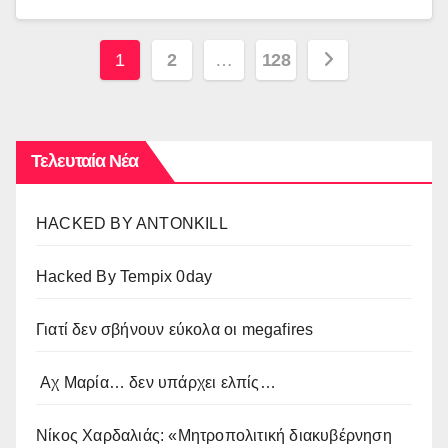
Σελιδοποίηση
1
2
…
128
άρθρων
Τελευταία Νέα
HACKED BY ANTONKILL
Hacked By Tempix 0day
Γιατί δεν σβήνουν εύκολα οι megafires
Αχ Μαρία… δεν υπάρχει ελπίς…
Νίκος Χαρδαλιάς: «Μητροπολιτική διακυβέρνηση