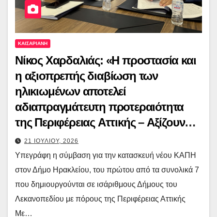
ΚΑΙΣΑΡΙΑΝΗ
Νίκος Χαρδαλιάς: «Η προστασία και
η αξιοπρεπής διαβίωση των
ηλικιωμένων αποτελεί
αδιαπραγμάτευτη προτεραιότητα
της Περιφέρειας Αττικής – Αξίζουν
τον σεβασμό και τη φροντίδα μας»
21 ΙΟΥΛΙΟΥ, 2026
Υπεγράφη η σύμβαση για την κατασκευή νέου ΚΑΠΗ
στον Δήμο Ηρακλείου, του πρώτου από τα συνολικά 7
που δημιουργούνται σε ισάριθμους Δήμους του
Λεκανοπεδίου με πόρους της Περιφέρειας Αττικής
Με…