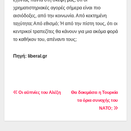
χρηματιστηριακές αγορές σήμερα είναι πιο
αισιόδοξες, από την κοινωνία. Από κεκτημένη
ταχύτητα; Από εθισμό; Ή από την πίστη τους, ότι οι
κεντρικοί τραπεζίτες θα κάνουν για μια ακόμα φορά
το καθήκον του, απέναντι τους;
Πηγή:
liberal.gr
Πλοήγηση
Οι αϋπνίες του Αλέξη
Θα δοκιμάσει η Τουρκία
τα όρια συνοχής του
άρθρων
ΝΑΤΟ;