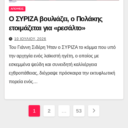
ΑΠΟΨΕΙΣ
Ο ΣΥΡΙΖΑ βουλιάζει, ο Πολάκης
ετοιμάζεται για «ρεσάλτο»
10 ΙΟΥΛΙΟΥ, 2026
Του Γιάννη Σιδέρη Ήταν ο ΣΥΡΙΖΑ το κόμμα που υπό
την αρχηγία ενός λαϊκιστή ηγέτη, ο οποίος με
εσκεμμένα ψεύδη και συνειδητή καλλιέργεια
εχθροπάθειας, διέγραψε πρόσκαιρα την εκτυφλωτική
πορεία ενός…
Σελιδοποίηση
1
2
…
53
άρθρων