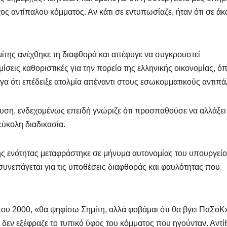
ς αντίπαλου κόμματος. Αν κάτι σε εντυπωσίαζε, ήταν ότι σε άκ
ίτης ανέχθηκε τη διαφθορά και απέφυγε να συγκρουστεί
εις καθοριστικές για την πορεία της ελληνικής οικονομίας, ό
γα ότι επέδειξε ατολμία απέναντι στους εσωκομματικούς αντιπά
υση, ενδεχομένως επειδή γνώριζε ότι προσπαθούσε να αλλάξει
εύκολη διαδικασία.
ης ενότητας μεταφράστηκε σε μήνυμα αυτονομίας του υπουργεί
 συνεπάγεται για τις υποθέσεις διαφθοράς και φαυλότητας που
του 2000, «θα ψηφίσω Σημίτη, αλλά φοβάμαι ότι θα βγει ΠαΣοΚ
 δεν εξέφραζε το τυπικό ύφος του κόμματος που ηγούνταν. Αντί