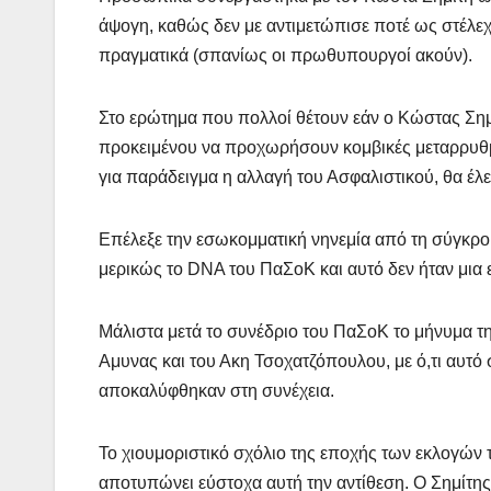
άψογη, καθώς δεν με αντιμετώπισε ποτέ ως στέλεχο
πραγματικά (σπανίως οι πρωθυπουργοί ακούν).
Στο ερώτημα που πολλοί θέτουν εάν ο Κώστας Σημ
προκειμένου να προχωρήσουν κομβικές μεταρρυθμίσ
για παράδειγμα η αλλαγή του Ασφαλιστικού, θα έλε
Επέλεξε την εσωκομματική νηνεμία από τη σύγκρο
μερικώς το DNA του ΠαΣοΚ και αυτό δεν ήταν μια 
Μάλιστα μετά το συνέδριο του ΠαΣοΚ το μήνυμα τ
Αμυνας και του Ακη Τσοχατζόπουλου, με ό,τι αυτό
αποκαλύφθηκαν στη συνέχεια.
Το χιουμοριστικό σχόλιο της εποχής των εκλογών 
αποτυπώνει εύστοχα αυτή την αντίθεση. Ο Σημίτης