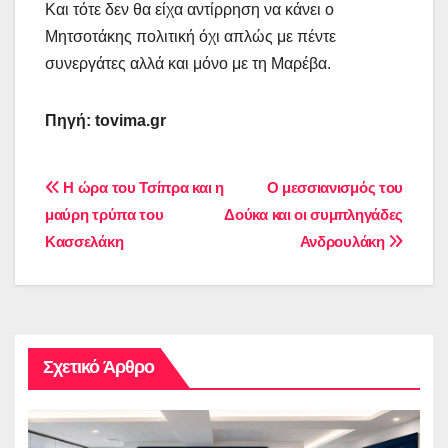
Και τότε δεν θα είχα αντίρρηση να κάνει ο
Μητσοτάκης πολιτική όχι απλώς με πέντε
συνεργάτες αλλά και μόνο με τη Μαρέβα.
Πηγή: tovima.gr
Πλοήγηση
Η ώρα του Τσίπρα και η
Ο μεσσιανισμός του
μαύρη τρύπα του
Δούκα και οι συμπληγάδες
άρθρων
Κασσελάκη
Ανδρουλάκη
Σχετικό Άρθρο