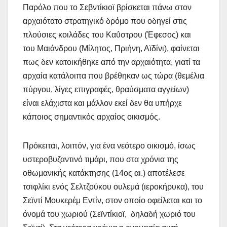
Παρόλο που το Σεβντίκιοϊ βρίσκεται πάνω στον
αρχαιότατο στρατηγικό δρόμο που οδηγεί στις
πλούσιες κοιλάδες του Καΰστρου (Έφεσος) και
του Μαιάνδρου (Μίλητος, Πριήνη, Αϊδίνι), φαίνεται
πως δεν κατοικήθηκε από την αρχαιότητα, γιατί τα
αρχαία κατάλοιπα που βρέθηκαν ως τώρα (θεμέλια
πύργου, λίγες επιγραφές, θραύσματα αγγείων)
είναι ελάχιστα και μάλλον εκεί δεν θα υπήρχε
κάποιος σημαντικός αρχαίος οικισμός.
Πρόκειται, λοιπόν, για ένα νεότερο οικισμό, ίσως
υστεροβυζαντινό τιμάρι, που στα χρόνια της
οθωμανικής κατάκτησης (14ος αι.) αποτέλεσε
τσιφλίκι ενός Σελτζούκου ουλεμά (ιεροκήρυκα), του
Σεϊντί Μουκερέμ Εντίν, στον οποίο οφείλεται και το
όνομά του χωριού (Σεϊντίκιοϊ, δηλαδή χωριό του