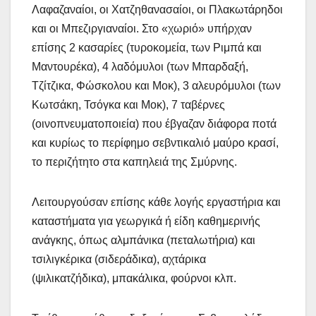
Λαφαζαναίοι, οι Χατζηθανασαίοι, οι Πλακωτάρηδοι
και οι Μπεζιργιαναίοι. Στο «χωριό» υπήρχαν
επίσης 2 κασαρίες (τυροκομεία, των Ριμπά και
Μαντουρέκα), 4 λαδόμυλοι (των Μπαρδαξή,
Τζίτζικα, Φώσκολου και Μοκ), 3 αλευρόμυλοι (των
Κωτσάκη, Τσόγκα και Μοκ), 7 ταβέρνες
(οινοπνευματοποιεία) που έβγαζαν διάφορα ποτά
και κυρίως το περίφημο σεβντικαλιό μαύρο κρασί,
το περιζήτητο στα καπηλειά της Σμύρνης.
Λειτουργούσαν επίσης κάθε λογής εργαστήρια και
καταστήματα για γεωργικά ή είδη καθημερινής
ανάγκης, όπως αλμπάνικα (πεταλωτήρια) και
τσιλιγκέρικα (σιδεράδικα), αχτάρικα
(ψιλικατζήδικα), μπακάλικα, φούρνοι κλπ.