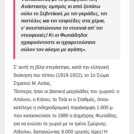
Ανάστασης ομπρός κι από ξοπίσω
ούλο το Σεβντίκιοϊ, με τσι γκράδες, τσι
πιστόλες και τσι τσιφτέδες στα χέρια,
ν’ ανεστατώνουνε το ντουνιά απ’ τσι
ντουφεκιές! Κι οι Φωτιάδηδοι
ηχαιρούντοστε κι ηχαιρετούσανε
ούλον τον κόσμο με αγάπη».
Σ’ αυτή τη βίλα στεγάστηκε, κατά την ελληνική
διοίκηση του τόπου (1919-1922), το 1ο Σώμα
Στρατού Μ. Ασίας.
Τέσσερις ήταν οι βασικοί μαχαλάδες του χωριού: ο
Απάνου, ο Κάτου, το Τσάι κι ο Σταθμός, όπου
κατέληγε η σιδηροδρομική παράκαμψη 1.600 μ.
που κατασκεύασε το 1880 ο Δημήτρης Φωτιάδης,
για να ενώσει το χωριό με το τρένο Σμύρνης-
Αϊδινίου, δαπανώντας 6.000 χρυσές λίρες! Η