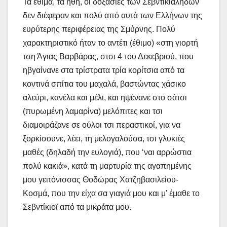
Τα έθιμα, τα ήθη, οι δοξασίες των Σεβντικιαλήδων
δεν διέφεραν και πολύ από αυτά των Ελλήνων της
ευρύτερης περιφέρειας της Σμύρνης. Πολύ
χαρακτηριστικό ήταν το αντέτι (έθιμο) «στη γιορτή
τση Άγιας Βαρβάρας, στσι 4 του Δεκεβριού, που
ηβγαίνανε στα τρίστρατα τρία κορίτσια από τα
κοντινά σπίτια του μαχαλά, βαστώντας χάσικο
αλεύρι, κανέλα και μέλι, και ηψένανε στο σάτσι
(πυρωμένη λαμαρίνα) μελόπιτες και τσι
διαμοιράζανε σε ούλοι τσι περαστικοί, για να
ξορκίσουνε, λέει, τη μελογαλούσα, τσι γλυκιές
μαθές (δηλαδή την ευλογιά), που ‘ναι αρρώστια
πολύ κακιά», κατά τη μαρτυρία της αγαπημένης
μου γειτόνισσας Θοδώρας Χατζηβασιλείου-
Κοσμά, που την είχα σα γιαγιά μου και μ’ έμαθε το
Σεβντίκιοϊ από τα μικράτα μου.