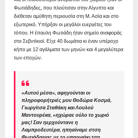
Φωτιάδηδες, που πλούτισαν στην Αίγυπτο και
διέθεταν αμύθητη περιουσία στη Μ. Ασία και στο
εξωτερικό. Υπήρξαν οι μεγάλοι ευεργέτες του
τόπου. Η έπαυλη Φωτιάδη ήταν σημείο αναφοράς
στο Σεβντίκιοϊ. Είχε 40 δωμάτια κι έναν υπέροχο
κήπο με 12 αγάλματα των μηνών και 4 μεγαλύτερα
των εποχών.
«Αυτού μέσα», αφηγούνται οι
πληροφορήτριές μου Θοδώρα Κοσμά,
Γιωργίτσα Σταθάκη και Λουλού
Μαντουρέκα, «ηχώραε ούλο το χωριό
μας! Σαν ηερχούντανε η
Λαμπροδευτέρα, ηπηαίναμε στση
Φωτιάδαινας με το μπαργιάκι τση