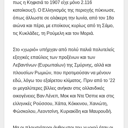
πως η Κηφισιά το 1907 είχε μόνο 2.116
κατοίκους!). Ο Ελληνισμός της περιοχής πύκνωσε,
όπως άλλωστε σε ολάκερη την Ιωνία, από τον 18ο
αιώνα και πέρα, με εποίκους κυρίως από τη Σάμο,
τις Κυκλάδες, τη Ρούμελη και τον Μοριά.
Στο «χωριό» υπήρχαν από πολύ παλιά πολυτελείς
εξοχικές επαύλεις των προξένων και των
Λεβαντίνων (Ευρωπαίων) της Σμύρνης, αλλά και
πλουσίων Ρωμιών, που προτιμούσαν να μένουν
εδώ, λόγω του εξαίρετου κλίματος. Πριν από το ’22
οι μεγαλύτερες βίλλες ανήκαν στις ολλανδικές
οικογένειες Βαν Λένεπ, Μοκ και Ντε Όσπιε και στις
ελληνικές Ρούσσου, Χάπα, Κόκκινου, Χανιώτη,
Φώσκολου, Λεοντσίνη, Κυριακίδη και Μαυρουδή.
Μα οι πλουσιότεροι άνθρωποι του χωριού ήταν οι