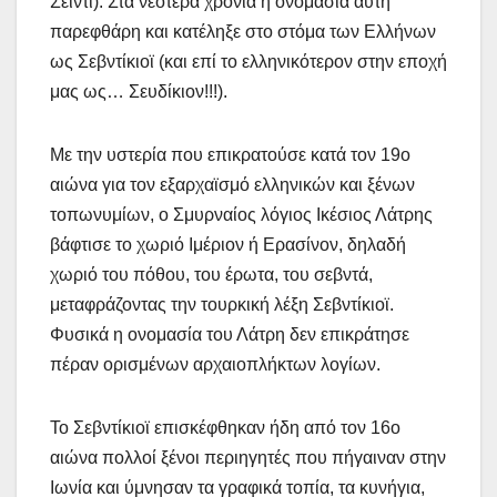
Σεϊντί). Στα νεότερα χρόνια η ονομασία αυτή
παρεφθάρη και κατέληξε στο στόμα των Ελλήνων
ως Σεβντίκιοϊ (και επί το ελληνικότερον στην εποχή
μας ως… Σευδίκιον!!!).
Με την υστερία που επικρατούσε κατά τον 19ο
αιώνα για τον εξαρχαϊσμό ελληνικών και ξένων
τοπωνυμίων, ο Σμυρναίος λόγιος Ικέσιος Λάτρης
βάφτισε το χωριό Ιμέριον ή Ερασίνον, δηλαδή
χωριό του πόθου, του έρωτα, του σεβντά,
μεταφράζοντας την τουρκική λέξη Σεβντίκιοϊ.
Φυσικά η ονομασία του Λάτρη δεν επικράτησε
πέραν ορισμένων αρχαιοπλήκτων λογίων.
Το Σεβντίκιοϊ επισκέφθηκαν ήδη από τον 16ο
αιώνα πολλοί ξένοι περιηγητές που πήγαιναν στην
Ιωνία και ύμνησαν τα γραφικά τοπία, τα κυνήγια,