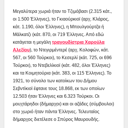
Μεγαλύτερα χωριά ήταν το Τζιμόβασι (2.315 κάτ.,
οι 1.500 Έλληνες), το Γκιαούρκιοϊ (αρχ. Κλάρος,
κάτ. 1.190, όλοι Έλληνες), η Μπουλγούρτζα ή
Μάλκατζι (κάτ. 870, οι 719 Έλληνες. Από εδώ
κατάγεται η μεγάλη
τραγουδίστρια Χαρούλα
Αλεξίου
), το Ντεγιρμέντερέ (αρχ. Κολοφών, κάτ.
567, οι 560 Τούρκοι), το Κεσερλί (κάτ. 725, οι 696
Τούρκοι), το Ντεβελίκιοϊ (κάτ. 482, όλοι Έλληνες)
και τα Κοιμητούρια (κάτ. 383, οι 115 Έλληνες). Το
1921, το σύνολο των κατοίκων του Δήμου
Σεβντίκιοϊ έφτανε τους 18.868, εκ των οποίων
12.503 ήταν Έλληνες και 6.323 Τούρκοι. Οι
μουχτάρηδοι (δήμαρχοι) και οι αζάδες (σύμβουλοι)
στο χωριό ήταν πάντα Έλληνες. Τελευταίος
δήμαρχος διετέλεσε ο Σπύρος Μαυρουδής.