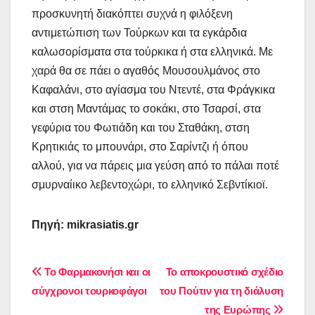
προσκυνητή διακόπτει συχνά η φιλόξενη
αντιμετώπιση των Τούρκων και τα εγκάρδια
καλωσορίσματα στα τούρκικα ή στα ελληνικά. Με
χαρά θα σε πάει ο αγαθός Μουσουλμάνος στο
Καφαλάνι, στο αγίασμα του Ντεντέ, στα Φράγκικα
και στση Μαντάμας το σοκάκι, στο Τσαρσί, στα
γεφύρια του Φωτιάδη και του Σταθάκη, στση
Κρητικιάς το μπουνάρι, στο Σαρίντζι ή όπου
αλλού, για να πάρεις μια γεύση από το πάλαι ποτέ
σμυρναίικο λεβεντοχώρι, το ελληνικό Σεβντίκιοϊ.
Πηγή: mikrasiatis.gr
Πλοήγηση
Το Φαρμακονήσι και οι
Το αποκρουστικό σχέδιο
σύγχρονοι τουρκοφάγοι
του Πούτιν για τη διάλυση
άρθρων
της Ευρώπης