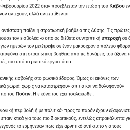
 24 Φεβρουαρίου 2022 όταν προέβλεπαν την πτώση του
Κιέβου
εν
ον αντέχουν, αλλά αντεπιτίθενται.
αντίσταση παίζει η στρατιωτική βοήθεια της Δύσης. Τις πρώτες
ούσε τον εισβολέα -ο οποίος διέθετε συντριπτική
υπεροχή
σε 
ολίγων ημερών τον μετέτρεψε σε έναν μακροχρόνιο πόλεμο φθορά
αταφύγει στη στρατιωτική βοήθεια από τις δυνάμεις του άξονα 
ιές του από τα ρωσικά εργοστάσια.
ανικής εισβολής στο ρωσικό έδαφος. Όμως οι εικόνες των
ά χωριά, χωρίς να καταστρέφουν σπίτια και να δολοφονούν
ωπο του
Πούτιν.
Η εικόνα του έχει τσαλακωθεί.
ονική περιβολή ή με πολιτικά- προς το παρόν έχουν εξαφανιστε
 υπαινικτικά για τους πιο διακριτικούς, εντελώς απροκάλυπτα γι
γεγονός το ερμήνευαν πως είχε αρνητικό αντίκτυπο για τους