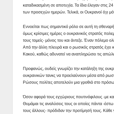
καταδικασμένη σε αποτυχία. Τα ίδια έλεγαν στις
των προσεχών ημερών. Τελικά, οι Ουκρανοί όχι μόν
Εννοείται πως σημαντικό ρόλο σε αυτή τη σθεναρή 
όμως κρίσιμες ημέρες ο ουκρανικός στρατός πολεμ
τους τομείς- μόνος του και άντεξε. Έναν πόλεμο 
Από την άλλη πλευρά και ο ρωσικός στρατός έχει κ
Κακού, καθώς αδυνατεί να αναπληρώσει τις απώλε
Προφανώς, ουδείς γνωρίζει την κατάληξη της ουκρ
ουκρανικών τανκς να προελαύνουν μέσα από ρωσικ
Ρώσους πολίτες αποτελούν μια γροθιά στο πρόσ
Όσον αφορά τους εγχώριους πουτινόφιλους -με καν
Θυμάμαι τις αναλύσεις τους οι οποίες πάντα -έστω
τους άλλους- πρόδιδαν την προτίμησή τους. Κάθε 