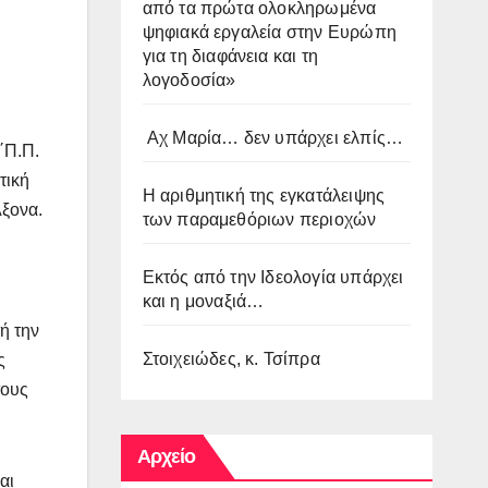
από τα πρώτα ολοκληρωμένα
ψηφιακά εργαλεία στην Ευρώπη
για τη διαφάνεια και τη
λογοδοσία»
Αχ Μαρία… δεν υπάρχει ελπίς…
΄Π.Π.
τική
Η αριθμητική της εγκατάλειψης
Άξονα.
των παραμεθόριων περιοχών
Εκτός από την Ιδεολογία υπάρχει
και η μοναξιά…
ή την
Στοιχειώδες, κ. Τσίπρα
ς
τους
Αρχείο
αι