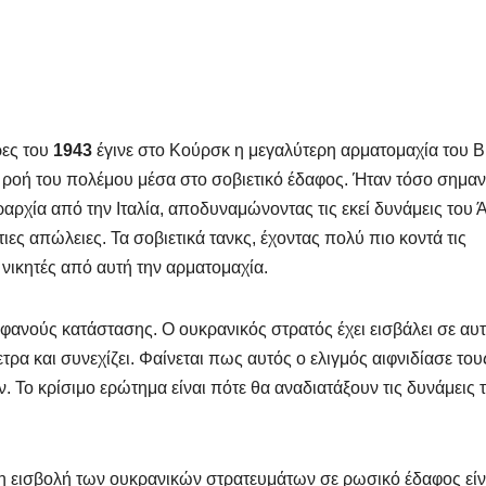
ρες του
1943
έγινε στο Κούρσκ η μεγαλύτερη αρματομαχία του Β
η ροή του πολέμου μέσα στο σοβιετικό έδαφος. Ήταν τόσο σημαν
αρχία από την Ιταλία, αποδυναμώνοντας τις εκεί δυνάμεις του 
τιες απώλειες. Τα σοβιετικά τανκς, έχοντας πολύ πιο κοντά τις
ικητές από αυτή την αρματομαχία.
φανούς κατάστασης. Ο ουκρανικός στρατός έχει εισβάλει σε αυτ
ετρα και συνεχίζει. Φαίνεται πως αυτός ο ελιγμός αιφνιδίασε του
 Το κρίσιμο ερώτημα είναι πότε θα αναδιατάξουν τις δυνάμεις 
 η εισβολή των ουκρανικών στρατευμάτων σε ρωσικό έδαφος είν