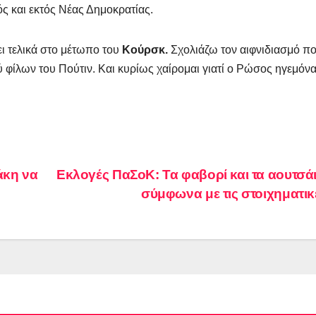
ός και εκτός Νέας Δημοκρατίας.
ι τελικά στο μέτωπο του
Κούρσκ.
Σχολιάζω τον αιφνιδιασμό π
 φίλων του Πούτιν. Και κυρίως χαίρομαι γιατί ο Ρώσος ηγεμόν
άκη να
Εκλογές ΠαΣοΚ: Τα φαβορί και τα αουτσά
σύμφωνα με τις στοιχηματι