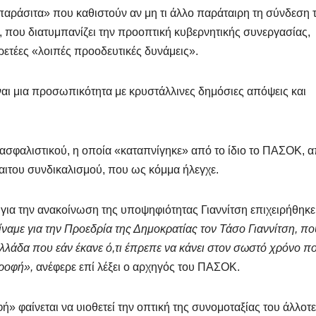
αράσιτα» που καθιστούν αν μη τι άλλο παράταιρη τη σύνδεση 
, που διατυμπανίζει την προοπτική κυβερνητικής συνεργασίας,
ιρετέες «λοιπές προοδευτικές δυνάμεις».
ίναι μια προσωπικότητα με κρυστάλλινες δημόσιες απόψεις και
ασφαλιστικού, η οποία «καταπνίγηκε» από το ίδιο το ΠΑΣΟΚ, 
αιτου συνδικαλισμού, που ως κόμμα ήλεγχε.
ια την ανακοίνωση της υποψηφιότητας Γιαννίτση επιχειρήθηκε
ναμε για την Προεδρία της Δημοκρατίας τον Τάσο Γιαννίτση, πο
Ελλάδα που εάν έκανε ό,τι έπρεπε να κάνει στον σωστό χρόνο π
τροφή»,
ανέφερε επί λέξει ο αρχηγός του ΠΑΣΟΚ.
 φαίνεται να υιοθετεί την οπτική της συνομοταξίας του άλλοτε