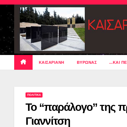
Skip
to
content
ΚΑΙΣΑΡΙΑΝΗ
ΒΥΡΩΝΑΣ
…ΚΑΙ ΠΕ
ΠΟΛΙΤΙΚΑ
Το “παράλογο” της π
Γιαννίτση