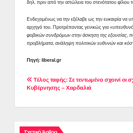
δηλ. πριν από την απώλεια του στενότατου φίλου 
Ενδεχομένως να την εξέλαβε ως την ευκαιρία να υ
αρχηγό του. Προτρέποντας γενικώς για
«υπευθυνότ
φοβικών συνδρόμων στην άσκηση της εξουσίας, πολ
προβλήματα, ανάληψη πολιτικών ευθυνών και κόστο
Πηγή: liberal.gr
Πλοήγηση
Τέλος ταφής: Σε τεντωμένο σχοινί οι σ
Κυβέρνησης – Χαρδαλιά
άρθρων
Σχετικό Άρθρο