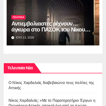
για τη διαφάνεια και τη
λογοδοσία»
ΠΟΛΙΤΙΚΑ
Αντιεμβολιαστές ρίχνουν…
άγκυρα στο ΠΑΣΟΚ του Nίκου
Ανδρουλάκη
ΙΟΥΛ 13, 2026
Τελευταία Νέα
O Νίκος Χαρδαλιάς διαβεβαιώνει τους πολίτες της
Αττικής
Νίκος Χαρδαλιάς: «Με το Παρατηρητήριο Έργων η
Περιφέρεια Αττικής αποκτά ένα από τα πρώτα