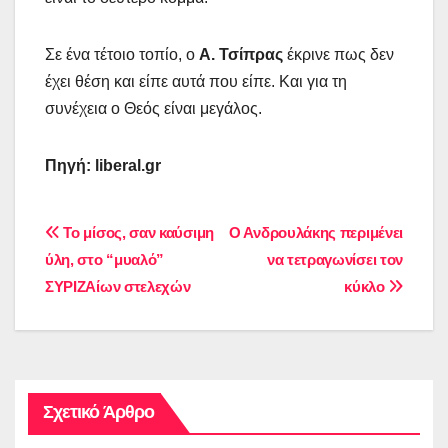
Σε ένα τέτοιο τοπίο, ο
Α. Τσίπρας
έκρινε πως δεν
έχει θέση και είπε αυτά που είπε. Και για τη
συνέχεια ο Θεός είναι μεγάλος.
Πηγή:
liberal.gr
Πλοήγηση
Το μίσος, σαν καύσιμη
Ο Ανδρουλάκης περιμένει
ύλη, στο “μυαλό”
να τετραγωνίσει τον
άρθρων
ΣΥΡΙΖΑίων στελεχών
κύκλο
Σχετικό Άρθρο