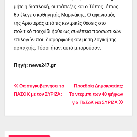
μήτε η διαπλοκή, οι τράπεζες και ο Τύπος -όπως
θα έλεγε ο καθηγητής Μαρινάκης. Ο αφανισμός
της Αριστεράς από τις κεντρικές θέσεις στο
πολιτικό παιχνίδι ήρθε ως συνέπεια προσωπικών
επιλογών που διαμορφώθηκαν με τη λογική της
αρπαχτής. Τόσοι ήταν, αυτό μπορούσαν.
Πηγή:
news
247.
gr
Πλοήγηση
Θα συγκυβερνήσει το
Προεδρία Δημοκρατίας:
ΠΑΣΟΚ με τον ΣΥΡΙΖΑ;
Το ντέρμπι των 40 ψήφων
άρθρων
για ΠαΣοΚ και ΣΥΡΙΖΑ