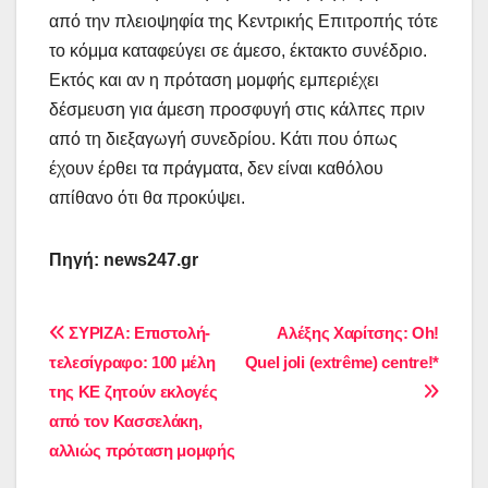
από την πλειοψηφία της Κεντρικής Επιτροπής τότε
το κόμμα καταφεύγει σε άμεσο, έκτακτο συνέδριο.
Εκτός και αν η πρόταση μομφής εμπεριέχει
δέσμευση για άμεση προσφυγή στις κάλπες πριν
από τη διεξαγωγή συνεδρίου. Κάτι που όπως
έχουν έρθει τα πράγματα, δεν είναι καθόλου
απίθανο ότι θα προκύψει.
Πηγή: news247.gr
Πλοήγηση
ΣΥΡΙΖΑ: Επιστολή-
Αλέξης Χαρίτσης: Oh!
τελεσίγραφο: 100 μέλη
Quel joli (extrême) centre!*
άρθρων
της ΚΕ ζητούν εκλογές
από τον Κασσελάκη,
αλλιώς πρόταση μομφής