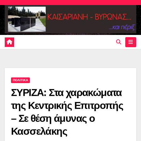
Skip
to
content
ΠΟΛΙΤΙΚΑ
ΣΥΡΙΖΑ: Στα χαρακώματα
της Κεντρικής Επιτροπής
– Σε θέση άμυνας ο
Κασσελάκης