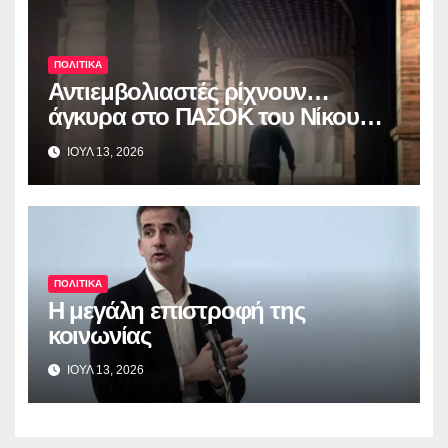
λογοδοσία»
ΠΟΛΙΤΙΚΑ
Αντιεμβολιαστές ρίχνουν…
άγκυρα στο ΠΑΣΟΚ του Nίκου
Ανδρουλάκη
ΙΟΥΛ 13, 2026
ΠΟΛΙΤΙΚΑ
Η μεγάλη επιστροφή της
κοινωνίας
ΙΟΥΛ 13, 2026