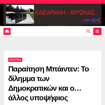
Skip
to
content
ΠΟΛΙΤΙΚΑ
Παραίτηση Μπάιντεν: Το
δίλημμα των
Δημοκρατικών και ο…
άλλος υποψήφιος