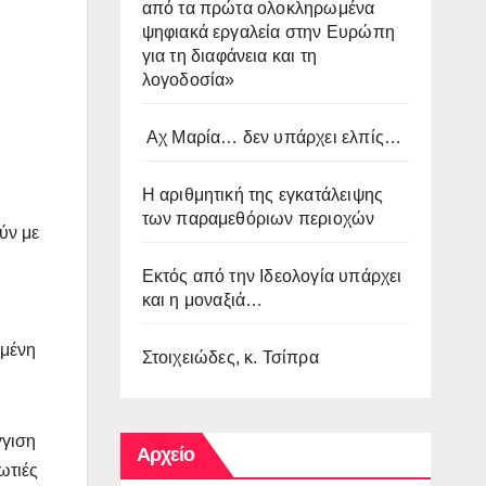
από τα πρώτα ολοκληρωμένα
ψηφιακά εργαλεία στην Ευρώπη
για τη διαφάνεια και τη
λογοδοσία»
Αχ Μαρία… δεν υπάρχει ελπίς…
Η αριθμητική της εγκατάλειψης
των παραμεθόριων περιοχών
ύν με
Εκτός από την Ιδεολογία υπάρχει
και η μοναξιά…
ωμένη
Στοιχειώδες, κ. Τσίπρα
γγιση
Αρχείο
ωτιές