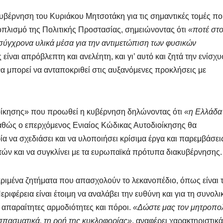
 κυβέρνηση του Κυριάκου Μητσοτάκη για τις σημαντικές τομές πο
οπλισμό της Πολιτικής Προστασίας, σημειώνοντας ότι
«ποτέ στ
σύγχρονα υλικά μέσα για την αντιμετώπιση των φυσικών
 είναι απρόβλεπτη και ανελέητη, και γι’ αυτό και ζητά την ενίσχ
να μπορεί να ανταποκριθεί στις αυξανόμενες προκλήσεις με
ιοίκησης» που προωθεί η κυβέρνηση δηλώνοντας ότι
«η Ελλάδα
θώς ο επερχόμενος Ενιαίος Κώδικας Αυτοδιοίκησης θα
α να σχεδιάσει και να υλοποιήσει κρίσιμα έργα και παρεμβάσει
τών και να συγκλίνει με τα ευρωπαϊκά πρότυπα διακυβέρνησης.
κριμένα ζητήματα που απασχολούν το λεκανοπέδιο, όπως είναι 
ιφέρεια είναι έτοιμη να αναλάβει την ευθύνη και για τη συνολι
 απαραίτητες αρμοδιότητες και πόροι.
«Δώστε μας τον μητροπολ
οσπασματικά, τη ροή της κυκλοφορίας»
, αναφέρει χαρακτηριστικά