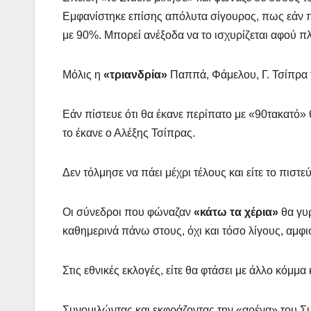
Εμφανίστηκε επίσης απόλυτα σίγουρος, πως εάν πή
με 90%. Μπορεί ανέξοδα να το ισχυρίζεται αφού πλέ
Μόλις η
«τριανδρία»
Παππά, Φάμελου, Γ. Τσίπρα τ
Εάν πίστευε ότι θα έκανε περίπατο με «90τακατό
το έκανε ο Αλέξης Τσίπρας.
Δεν τόλμησε να πάει μέχρι τέλους και είτε το πιστ
Οι σύνεδροι που φώναζαν
«κάτω τα χέρια»
θα γυ
καθημερινά πάνω στους, όχι και τόσο λίγους, αμφι
Στις εθνικές εκλογές, είτε θα φτάσει με άλλο κόμμα
Συνομιλώντας και εκφράζοντας την «αρένα» του Συ