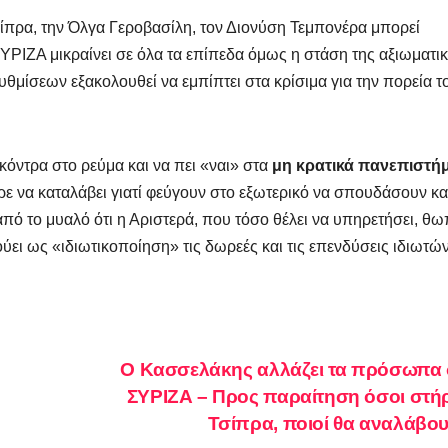
ίπρα, την Όλγα Γεροβασίλη, τον Διονύση Τεμπονέρα μπορεί
ΣΥΡΙΖΑ μικραίνει σε όλα τα επίπεδα όμως η στάση της αξιωματι
μίσεων εξακολουθεί να εμπίπτει στα κρίσιμα για την πορεία τ
κόντρα στο ρεύμα και να πει «ναι» στα
μη κρατικά πανεπιστή
ερε να καταλάβει γιατί φεύγουν στο εξωτερικό να σπουδάσουν κ
ι από το μυαλό ότι η Αριστερά, που τόσο θέλει να υπηρετήσει, θω
ει ως «ιδιωτικοποίηση» τις δωρεές και τις επενδύσεις ιδιωτών
Ο Κασσελάκης αλλάζει τα πρόσωπα 
ΣΥΡΙΖΑ – Προς παραίτηση όσοι στή
Τσίπρα, ποιοί θα αναλάβ