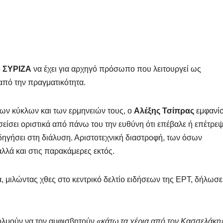
ο
ΣΥΡΙΖΑ
να έχει για αρχηγό πρόσωπο που λειτουργεί ως
 από την πραγματικότητα.
των κύκλων και των ερμηνειών τους, ο
Αλέξης Τσίπρας
εμφανίσ
σείσει οριστικά από πάνω του την ευθύνη ότι επέβαλε ή επέτρε
δηγήσει στη διάλυση. Αριστοτεχνική διαστροφή, των όσων
λλά και στις παρακάμερες εκτός.
, μιλώντας χθες στο κεντρικό δελτίο ειδήσεων της ΕΡΤ, δήλωσε
ολμούν να τον αμφισβητούν
«κάτω τα χέρια από τον Κασσελάκη