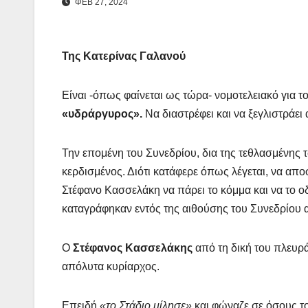
ΦΕΒ 27, 2024
Της Κατερίνας Γαλανού
Είναι -όπως φαίνεται ως τώρα- νομοτελειακό για τ
«υδράργυρος».
Να διαστρέφει και να ξεγλιστράει
Την επομένη του Συνεδρίου, δια της τεθλασμένης 
κερδισμένος. Διότι κατάφερε όπως λέγεται, να απο
Στέφανο Κασσελάκη να πάρει το κόμμα και να το ο
καταγράφηκαν εντός της αιθούσης του Συνεδρίου α
Ο
Στέφανος Κασσελάκης
από τη δική του πλευρά
απόλυτα κυρίαρχος.
Επειδή
«το Στάδιο μίλησε»
και φώναζε σε όσους τ