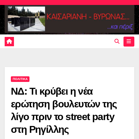
Skip
to
content
ΠΟΛΙΤΙΚΑ
ΝΔ: Τι κρύβει η νέα
ερώτηση βουλευτών της
λίγο πριν το street party
στη Ρηγίλλης